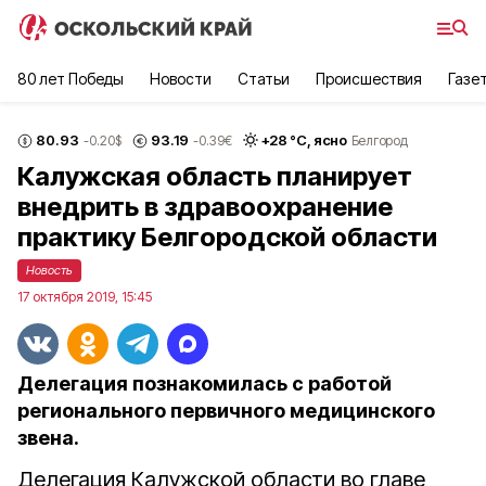
80 лет Победы
Новости
Статьи
Происшествия
Газе
80.93
93.19
+
28
°С,
ясно
-0.20
$
-0.39
€
Белгород
Калужская область планирует
внедрить в здравоохранение
практику Белгородской области
Новость
17 октября 2019, 15:45
Делегация познакомилась с работой
регионального первичного медицинского
звена.
Делегация Калужской области во главе