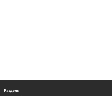
Разделы
80 лет Победы
Новости
Статьи