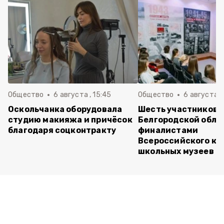
Общество
6 августа , 15:45
Общество
6 августа ,
Оскольчанка оборудовала
Шесть участников 
студию макияжа и причёсок
Белгородской обла
благодаря соцконтракту
финалистами
Всероссийского ко
школьных музеев