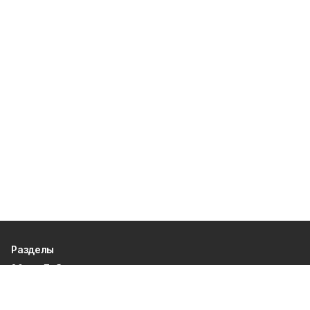
Разделы
80 лет Победы
Новости
Статьи