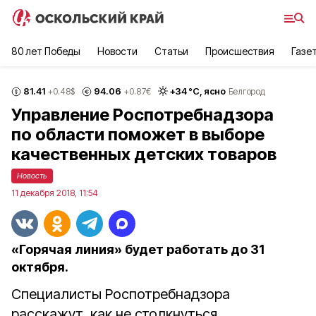
80 лет Победы
Новости
Статьи
Происшествия
Газе
81.41
94.06
+
34
°С,
ясно
+0.48
$
+0.87
€
Белгород
Управление Роспотребнадзора
по области поможет в выборе
качественных детских товаров
Новость
11 декабря 2018, 11:54
«Горячая линия» будет работать до 31
октября.
Специалисты Роспотребнадзора
расскажут, как не столкнуться