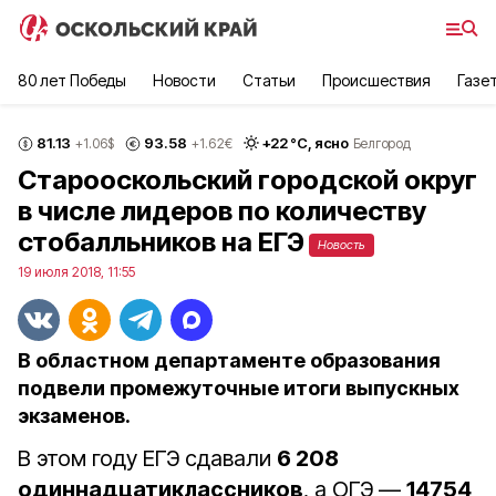
80 лет Победы
Новости
Статьи
Происшествия
Газе
81.13
93.58
+
22
°С,
ясно
+1.06
$
+1.62
€
Белгород
Старооскольский городской округ
в числе лидеров по количеству
стобалльников на ЕГЭ
Новость
19 июля 2018, 11:55
В областном департаменте образования
подвели промежуточные итоги выпускных
экзаменов.
В этом году ЕГЭ сдавали
6 208
одиннадцатиклассников
, а ОГЭ —
14754