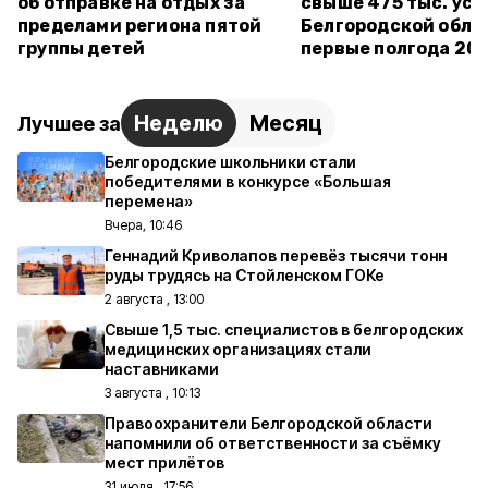
об отправке на отдых за
свыше 475 тыс. усл
пределами региона пятой
Белгородской обла
группы детей
первые полгода 20
Неделю
Месяц
Лучшее за
Белгородские школьники стали
победителями в конкурсе «Большая
перемена»
Вчера, 10:46
Геннадий Криволапов перевёз тысячи тонн
руды трудясь на Стойленском ГОКе
2 августа , 13:00
Свыше 1,5 тыс. специалистов в белгородских
медицинских организациях стали
наставниками
3 августа , 10:13
Правоохранители Белгородской области
напомнили об ответственности за съёмку
мест прилётов
31 июля , 17:56