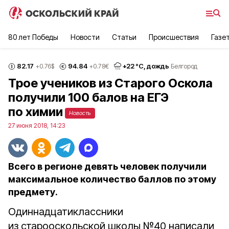
80 лет Победы
Новости
Статьи
Происшествия
Газе
82.17
94.84
+
22
°С,
дождь
+0.76
$
+0.78
€
Белгород
Трое учеников из Старого Оскола
получили 100 балов на ЕГЭ
по химии
Новость
27 июня 2018, 14:23
Всего в регионе девять человек получили
максимальное количество баллов по этому
предмету.
Одиннадцатиклассники
из старооскольской школы №40 написали