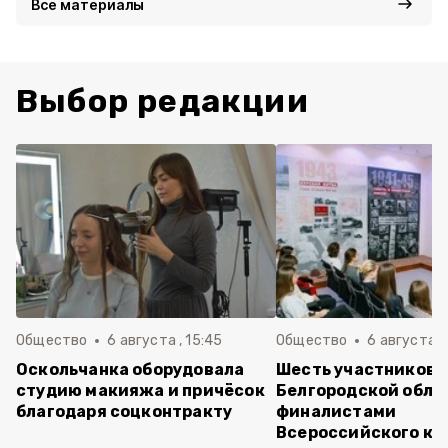
Все материалы
Выбор редакции
Общество
6 августа , 15:45
Общество
6 августа ,
Оскольчанка оборудовала
Шесть участников 
студию макияжа и причёсок
Белгородской обла
благодаря соцконтракту
финалистами
Всероссийского ко