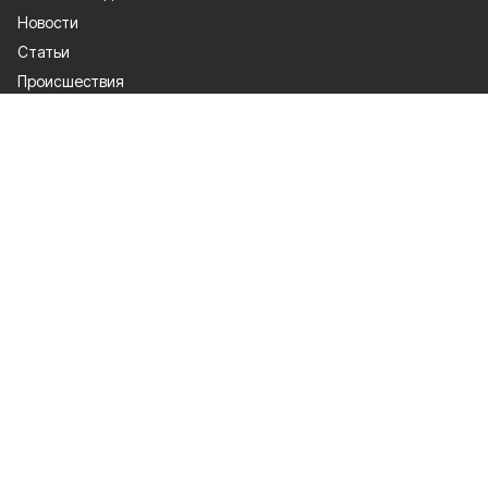
Новости
Статьи
Происшествия
Газета
Политика
Культура
История
Спорт
Общество
Официальное опубликование
Экономика
Лица героев
О проекте
Об издании
Правила использования