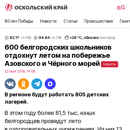
80 лет Победы
Новости
Статьи
Происшествия
Газе
82.17
94.84
+
28
°С,
облачно
+0.76
$
+0.78
€
Белгород
600 белгородских школьников
отдохнут летом на побережье
Азовского и Чёрного морей
Новость
22 мая 2018, 14:08
В регионе будут работать 805 детских
лагерей.
В этом году более 81,5 тыс. юных
белгородцев проведут лето
в оздоровительных учреждениях. Из них 13