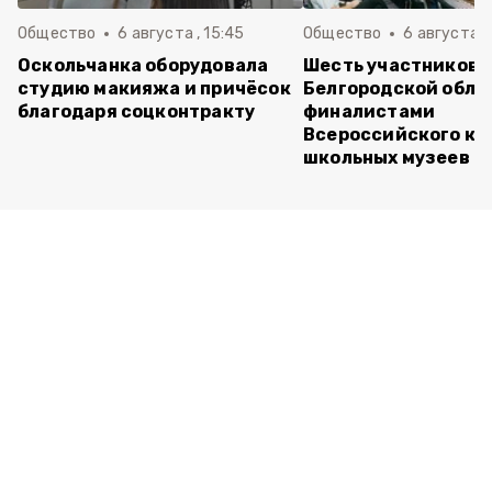
Общество
6 августа , 15:45
Общество
6 августа ,
Оскольчанка оборудовала
Шесть участников 
студию макияжа и причёсок
Белгородской обла
благодаря соцконтракту
финалистами
Всероссийского ко
школьных музеев