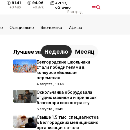
81.41
94.06
+
21
°С,
+0.48
$
+0.87
€
облачно
Белгород
во
Официально
Экономика
Aфиша
Неделю
Месяц
Лучшее за
Белгородские школьники
стали победителями в
конкурсе «Большая
перемена»
4 августа , 10:46
Оскольчанка оборудовала
студию макияжа и причёсок
благодаря соцконтракту
6 августа , 15:45
Свыше 1,5 тыс. специалистов
в белгородских медицинских
организациях стали