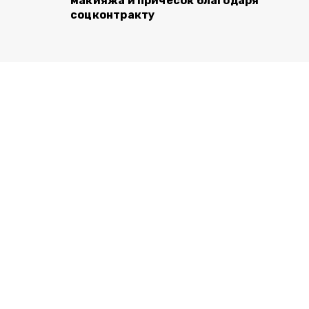
макияжа и причёсок благодаря
соцконтракту