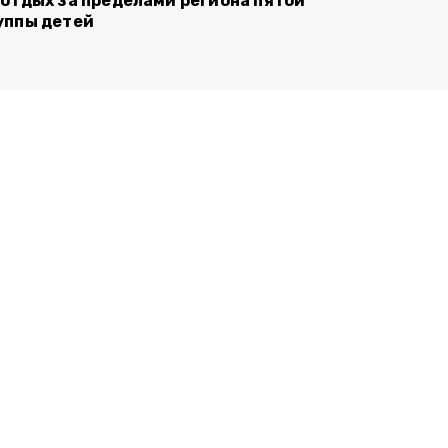
 отдых за пределами региона пятой
уппы детей