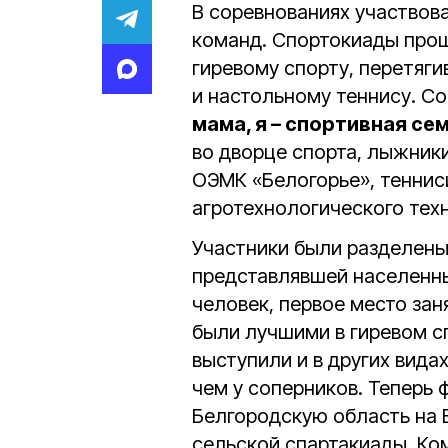
В соревнованиях участвова
команд. Спортокиады прош
гиревому спорту, перетяг
и настольному теннису. С
мама, я – спортивная се
во дворце спорта, лыжник
ОЭМК «Белогорье», теннис
агротехнологического тех
Участники были разделены 
представлявшей населенн
человек, первое место за
были лучшими в гиревом с
выступили и в других видах
чем у соперников. Теперь
Белгородскую область на 
сельской спартакиады. Ком