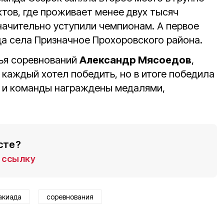
тов, где проживает менее двух тысяч
начительно уступили чемпионам. А первое
да села Призначное Прохоровского района.
дья соревнований
Александр Мясоедов
,
каждый хотел победить, но в итоге победила
 и команды награждены медалями,
сте?
ссылку
акиада
соревнования