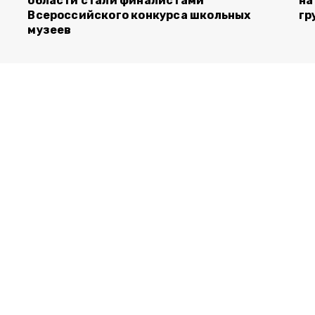
области стали финалистами
на
Всероссийского конкурса школьных
гр
музеев