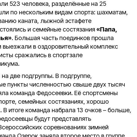
ли 523 человека, разделённые на 25
ли по нескольким видам спорта: шахматам,
иванию каната, лыжной эстафете
остоялись и семейные состязания
«Папа,
мья»
. Большая часть поединков прошла
и выезжали в оздоровительный комплекс
исты сражались в спортзале
никума.
на две подгруппы. В подгруппе,
ые пункты численностью свыше двух тысяч
няла команда Федосеевки. Её спортсмены
порте, семейных состязаниях, хорошо
. В итоге команда набрала 13 очков – больше,
 федосеевцы будут представлять
Всероссийских соревнованиях зимней
анда Озерок заняла второе место в группе