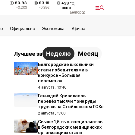
80.93
93.19
+
33
°С,
-0.20
$
-0.39
€
ясно
Белгород
во
Официально
Экономика
Aфиша
Неделю
Месяц
Лучшее за
Белгородские школьники
стали победителями в
конкурсе «Большая
перемена»
4 августа , 10:46
Геннадий Криволапов
перевёз тысячи тонн руды
трудясь на Стойленском ГОКе
2 августа , 13:00
Свыше 1,5 тыс. специалистов
в белгородских медицинских
организациях стали