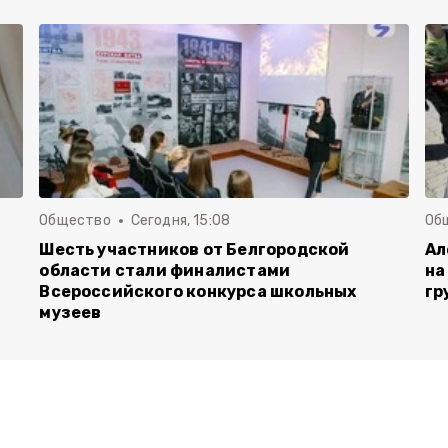
Общество
Сегодня, 15:08
Об
Шесть участников от Белгородской
Ал
области стали финалистами
на
Всероссийского конкурса школьных
гр
музеев