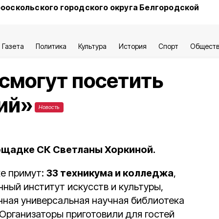
ооскольского городского округа Белгородской
Газета
Политика
Культура
История
Спорт
Общест
смогут посетить
ий»
Новость
лощадке СК Светланы Хоркиной.
ке примут:
33 техникума и колледжа
,
ный институт искусств и культуры,
нная универсальная научная библиотека
 Организаторы приготовили для гостей