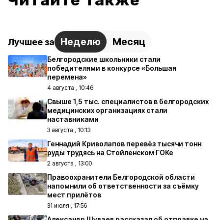
Читайте также
Неделю
Месяц
Лучшее за
Белгородские школьники стали
победителями в конкурсе «Большая
перемена»
4 августа , 10:46
Свыше 1,5 тыс. специалистов в белгородских
медицинских организациях стали
наставниками
3 августа , 10:13
Геннадий Криволапов перевёз тысячи тонн
руды трудясь на Стойленском ГОКе
2 августа , 13:00
Правоохранители Белгородской области
напомнили об ответственности за съёмку
мест прилётов
31 июля , 17:56
Александр Шуваев рассказал об отправке на