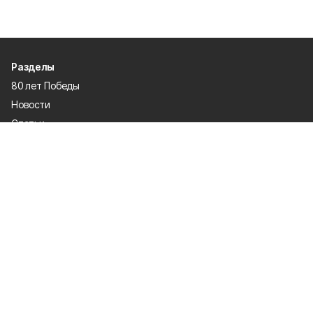
Разделы
80 лет Победы
Новости
Статьи
Происшествия
Газета
Политика
Культура
История
Спорт
Общество
Официальное опубликование
Экономика
Лица героев