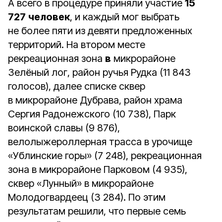
А всего в процедуре приняли участие
15
727
человек
, и каждый мог выбрать
не более пяти из девяти предложенных
территорий. На втором месте
рекреационная зона
в
микрорайоне
Зелёный лог, район ручья Рудка (11 843
голосов), далее списке сквер
в микрорайоне Дубрава, район храма
Сергия Радонежского (10 738), Парк
воинской славы (9 876),
велолыжероллерная трасса в урочище
«Ублинские горы» (7 248), рекреационная
зона в микрорайоне Парковом (4 935),
сквер «Лунный» в микрорайоне
Молодогвардеец (3 284). По этим
результатам решили, что первые семь