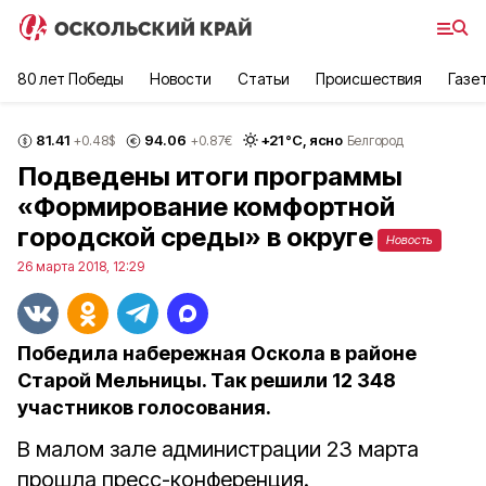
80 лет Победы
Новости
Статьи
Происшествия
Газе
81.41
94.06
+
21
°С,
ясно
+0.48
$
+0.87
€
Белгород
Подведены итоги программы
«Формирование комфортной
городской среды» в округе
Новость
26 марта 2018, 12:29
Победила набережная Оскола в районе
Старой Мельницы. Так решили 12 348
участников голосования.
В малом зале администрации 23 марта
прошла пресс-конференция.