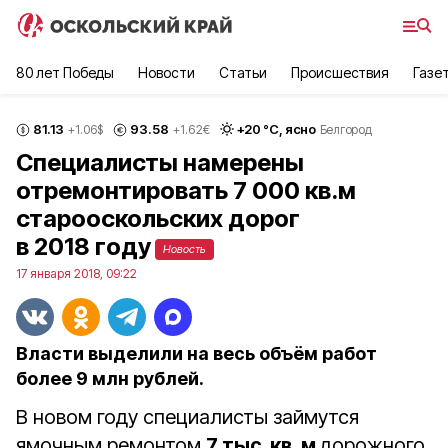
80 лет Победы
Новости
Статьи
Происшествия
Газе
81.13
93.58
+
20
°С,
ясно
+1.06
$
+1.62
€
Белгород
Специалисты намерены
отремонтировать 7 000 кв.м
старооскольских дорог
в 2018 году
Новость
17 января 2018, 09:22
Власти выделили на весь объём работ
более 9 млн рублей.
В новом году специалисты займутся
ямочным ремонтом
7 тыс. кв. м
дорожного