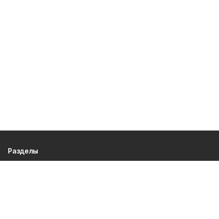
Разделы
80 лет Победы
Новости
Статьи
Происшествия
Газета