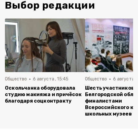
Выбор редакции
Общество
6 августа , 15:45
Общество
6 августа ,
Оскольчанка оборудовала
Шесть участников 
студию макияжа и причёсок
Белгородской обла
благодаря соцконтракту
финалистами
Всероссийского ко
школьных музеев