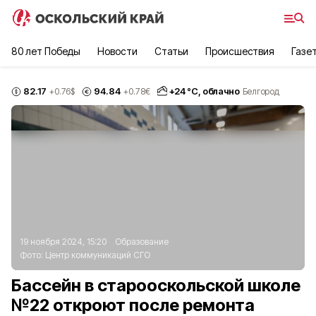
80 лет Победы
Новости
Статьи
Происшествия
Газе
82.17
94.84
+
24
°С,
облачно
+0.76
$
+0.78
€
Белгород
19 ноября 2024, 15:20
Образование
Фото:
Центр коммуникаций СГО
Бассейн в старооскольской школе
№22 откроют после ремонта