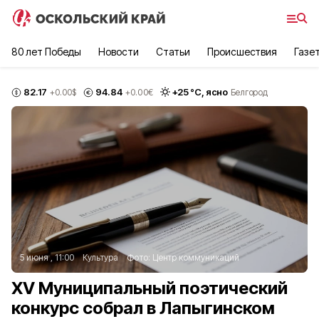
80 лет Победы
Новости
Статьи
Происшествия
Газе
82.17
94.84
+
25
°С,
ясно
+0.00
$
+0.00
€
Белгород
5 июня , 11:00
Культура
Фото:
Центр коммуникаций
XV Муниципальный поэтический
конкурс собрал в Лапыгинском