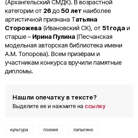
(Архангельский СМДК). В возрастной
категории от
26
до
50 лет
наиболее
артистичной признана Т
атьяна
Сторожева
(Ивановский СК), от
51 года
и
старше –
Ирина Пулина
(Песчанская
модельная авторская библиотека имени
А.М. Топорова). Всем призёрам и
участникам конкурса вручили памятные
дипломы.
Нашли опечатку в тексте?
Выделите ее и нажмите на
ссылку
культура
поэзия
лапыгино