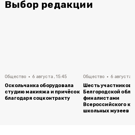
Выбор редакции
Общество
6 августа , 15:45
Общество
6 августа ,
Оскольчанка оборудовала
Шесть участников 
студию макияжа и причёсок
Белгородской обла
благодаря соцконтракту
финалистами
Всероссийского ко
школьных музеев