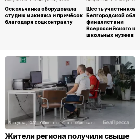
Оскольчанка оборудовала
Шесть участников 
студию макияжа и причёсок
Белгородской обла
благодаря соцконтракту
финалистами
Всероссийского ко
школьных музеев
5 августа , 10:31
Общество
Фото:
belpressa.ru
Жители региона получили свыше