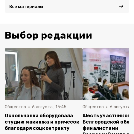
Все материалы
Выбор редакции
Общество
6 августа , 15:45
Общество
6 августа ,
Оскольчанка оборудовала
Шесть участников 
студию макияжа и причёсок
Белгородской обла
благодаря соцконтракту
финалистами