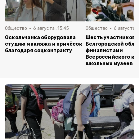
Общество
6 августа , 15:45
Общество
6 августа ,
Оскольчанка оборудовала
Шесть участников 
студию макияжа и причёсок
Белгородской обла
благодаря соцконтракту
финалистами
Всероссийского ко
школьных музеев