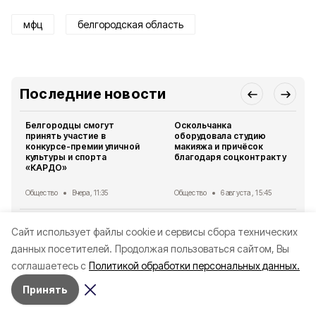
мфц
белгородская область
Последние новости
Белгородцы смогут
Оскольчанка
принять участие в
оборудовала студию
конкурсе-премии уличной
макияжа и причёсок
культуры и спорта
благодаря соцконтракту
«КАРДО»
Общество
Вчера, 11:35
Общество
6 августа , 15:45
Все новости
Cайт использует файлы cookie и сервисы сбора технических
данных посетителей.
Продолжая пользоваться сайтом, Вы
Читайте также
соглашаетесь с
Политикой обработки персональных данных.
Принять