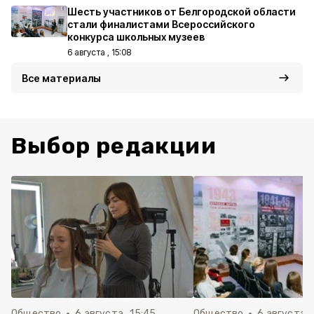
Шесть участников от Белгородской области
стали финалистами Всероссийского
конкурса школьных музеев
6 августа , 15:08
Все материалы
Выбор редакции
Общество
6 августа , 15:45
Общество
6 августа ,