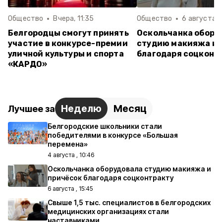
Общество
Вчера, 11:35
Общество
6 августа ,
Белгородцы смогут принять
Оскольчанка обору
участие в конкурсе-премии
студию макияжа и 
уличной культуры и спорта
благодаря соцконт
«КАРДО»
Неделю
Месяц
Лучшее за
Белгородские школьники стали
победителями в конкурсе «Большая
перемена»
4 августа , 10:46
Оскольчанка оборудовала студию макияжа и
причёсок благодаря соцконтракту
6 августа , 15:45
Свыше 1,5 тыс. специалистов в белгородских
медицинских организациях стали
наставниками