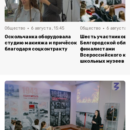
Общество
6 августа , 15:45
Общество
6 августа ,
Оскольчанка оборудовала
Шесть участников 
студию макияжа и причёсок
Белгородской обла
благодаря соцконтракту
финалистами
Всероссийского ко
школьных музеев