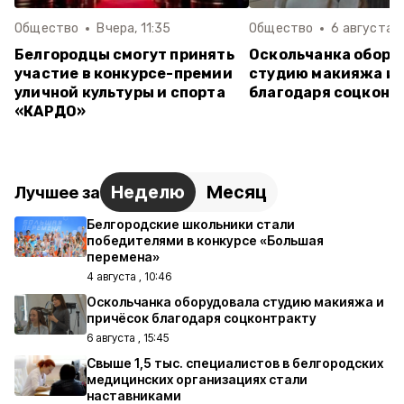
Общество
Вчера, 11:35
Общество
6 августа ,
Белгородцы смогут принять
Оскольчанка обору
участие в конкурсе-премии
студию макияжа и 
уличной культуры и спорта
благодаря соцконт
«КАРДО»
Неделю
Месяц
Лучшее за
Белгородские школьники стали
победителями в конкурсе «Большая
перемена»
4 августа , 10:46
Оскольчанка оборудовала студию макияжа и
причёсок благодаря соцконтракту
6 августа , 15:45
Свыше 1,5 тыс. специалистов в белгородских
медицинских организациях стали
наставниками