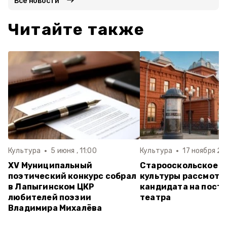
Все новости
Читайте также
Культура
5 июня , 11:00
Культура
17 ноября 20
XV Муниципальный
Старооскольское у
поэтический конкурс собрал
культуры рассмотр
в Лапыгинском ЦКР
кандидата на пост
любителей поэзии
театра
Владимира Михалёва