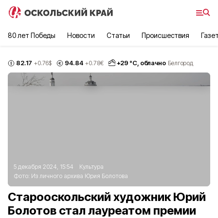
80 лет Победы
Новости
Статьи
Происшествия
Газе
82.17
94.84
+
29
°С,
облачно
+0.76
$
+0.78
€
Белгород
5 декабря 2024, 15:54
Культура
Фото:
Из личного архива Юрия Болотова
Старооскольский художник Юрий
Болотов стал лауреатом премии