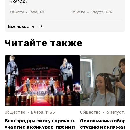
«КАРДО»
Общество
Вчера, 11:35
Общество
6 августа , 15:45
Все новости
Читайте также
Общество
Вчера, 11:35
Общество
6 августа ,
Белгородцы смогут принять
Оскольчанка обору
участие в конкурсе-премии
студию макияжа и 