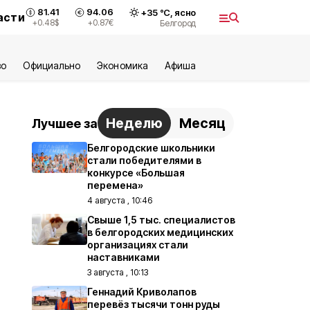
81.41
94.06
+
35
°С,
ясно
асти
+0.48
$
+0.87
€
Белгород
во
Официально
Экономика
Aфиша
Неделю
Месяц
Лучшее за
Белгородские школьники
стали победителями в
конкурсе «Большая
перемена»
4 августа , 10:46
Свыше 1,5 тыс. специалистов
в белгородских медицинских
организациях стали
наставниками
3 августа , 10:13
Геннадий Криволапов
перевёз тысячи тонн руды