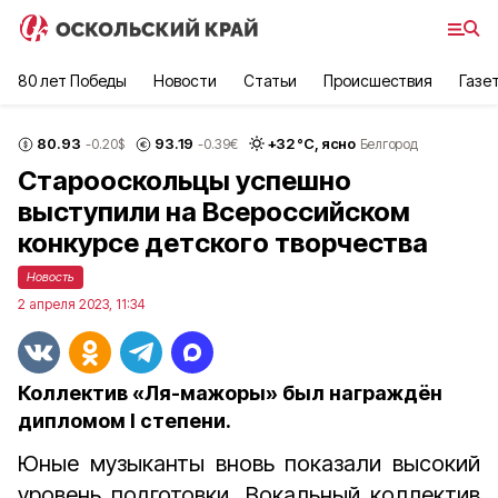
80 лет Победы
Новости
Статьи
Происшествия
Газе
80.93
93.19
+
32
°С,
ясно
-0.20
$
-0.39
€
Белгород
Старооскольцы успешно
выступили на Всероссийском
конкурсе детского творчества
Новость
2 апреля 2023, 11:34
Коллектив «Ля-мажоры» был награждён
дипломом I степени.
Юные музыканты вновь показали высокий
уровень подготовки. Вокальный коллектив