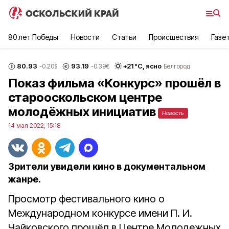
80 лет Победы
Новости
Статьи
Происшествия
Газе
80.93
93.19
+
21
°С,
ясно
-0.20
$
-0.39
€
Белгород
Показ фильма «Конкурс» прошёл в
старооскольском центре
молодёжных инициатив
Новость
14 мая 2022, 15:18
Зрители увидели кино в документальном
жанре.
Просмотр фестивального кино о
Международном конкурсе имени П. И.
Чайковского прошёл в Центре Молодежных