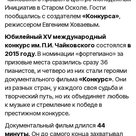
Инициатив в Старом Осколе. Гости
пообщались с создателем
«Конкурса»
,
режиссером Евгением Ховаевым.
Юбилейный XV международный
конкурс им. П.И. Чайковского
состоялся
в
2015 году.
В номинации «фортепиано» за
призовые места сразились сразу 36
пианистов, и четверо из них стали героями
документального фильма
«Конкурс»
. Они
из разных стран, у каждого своя судьба и
творческий путь, но их объединяет любовь
к музыке и стремление к победе в
престижном конкурсе.
Документальный фильм длился
44
минуты.
Он до самого конца захватывал