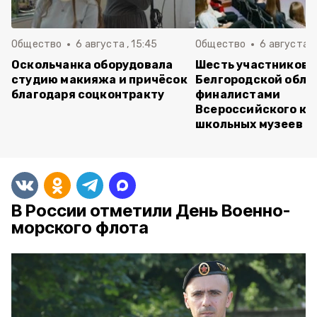
Общество
6 августа , 15:45
Общество
6 августа ,
Оскольчанка оборудовала
Шесть участников 
студию макияжа и причёсок
Белгородской обла
благодаря соцконтракту
финалистами
Всероссийского ко
школьных музеев
В России отметили День Военно-
морского флота