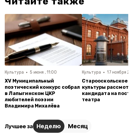
Читайте также
Культура
5 июня , 11:00
Культура
17 ноября 20
XV Муниципальный
Старооскольское у
поэтический конкурс собрал
культуры рассмотр
в Лапыгинском ЦКР
кандидата на пост
любителей поэзии
театра
Владимира Михалёва
Неделю
Месяц
Лучшее за