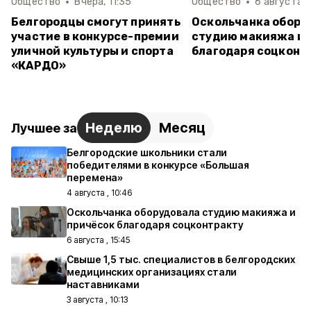
Общество
Вчера, 11:35
Общество
6 августа ,
Белгородцы смогут принять
Оскольчанка обору
участие в конкурсе-премии
студию макияжа и 
уличной культуры и спорта
благодаря соцконт
«КАРДО»
Неделю
Месяц
Лучшее за
Белгородские школьники стали
победителями в конкурсе «Большая
перемена»
4 августа , 10:46
Оскольчанка оборудовала студию макияжа и
причёсок благодаря соцконтракту
6 августа , 15:45
Свыше 1,5 тыс. специалистов в белгородских
медицинских организациях стали
наставниками
3 августа , 10:13