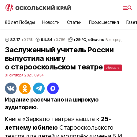
80 лет Победы
Новости
Статьи
Происшествия
Газе
82.17
94.84
+
29
°С,
облачно
+0.76
$
+0.78
€
Белгород
Заслуженный учитель России
выпустила книгу
о старооскольском театре
Новость
31 октября 2021, 09:34
Издание рассчитано на широкую
аудиторию.
Книга «Зеркало театра» вышла к
25-
летнему юбилею
Старооскольского
театра для детей и молодёжи имени Б.И.