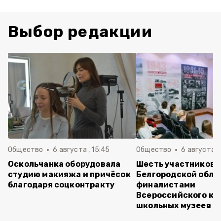
Выбор редакции
Общество
6 августа , 15:45
Общество
6 августа ,
Оскольчанка оборудовала
Шесть участников 
студию макияжа и причёсок
Белгородской обла
благодаря соцконтракту
финалистами
Всероссийского ко
школьных музеев