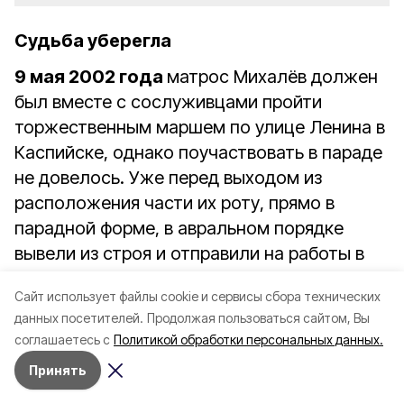
Судьба уберегла
9 мая 2002 года
матрос Михалёв должен
был вместе с сослуживцами пройти
торжественным маршем по улице Ленина в
Каспийске, однако поучаствовать в параде
не довелось. Уже перед выходом из
расположения части их роту, прямо в
парадной форме, в авральном порядке
вывели из строя и отправили на работы в
автопарк, который начало подтапливать. А
Cайт использует файлы cookie и сервисы сбора технических
через час из центра города раздался
данных посетителей.
Продолжая пользоваться сайтом, Вы
мощный взрыв. Террористический акт унёс
соглашаетесь с
Политикой обработки персональных данных.
жизни
44 человек
– военных, школьников,
Принять
пенсионеров,
170
получили ранения.