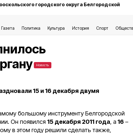
ооскольского городского округа Белгородской
Газета
Политика
Культура
История
Спорт
Общест
лнилось
ргану
Новость
аздновали 15 и 16 декабря двумя
самому большому инструменту Белгородской
ии. Он появился
15 декабря 2011 года
, а
16
–
ому в этом году решили сделать также,