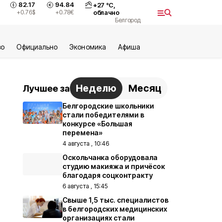
82.17
94.84
+
27
°С,
+0.76
$
+0.78
€
облачно
Белгород
во
Официально
Экономика
Aфиша
Неделю
Месяц
Лучшее за
Белгородские школьники
стали победителями в
конкурсе «Большая
перемена»
4 августа , 10:46
Оскольчанка оборудовала
студию макияжа и причёсок
благодаря соцконтракту
6 августа , 15:45
Свыше 1,5 тыс. специалистов
в белгородских медицинских
организациях стали