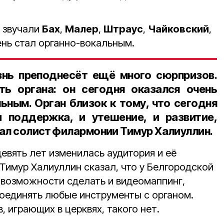
е звучали
Бах
,
Малер
,
Штраус
,
Чайковский
,
ень стал органно-вокальным.
знь преподнесёт ещё много сюрпризов.
ть органа: он сегодня оказался очень
ьным. Орган близок к тому, что сегодня
и поддержка, и утешение, и развитие,
зал
солист филармонии Тимур Халиуллин
.
девять лет изменилась аудитория и её
Тимур Халиуллин сказал, что у Белгородской
возможности сделать и видеомаппинг,
соединять любые инструменты с органом.
, играющих в церквях, такого нет.