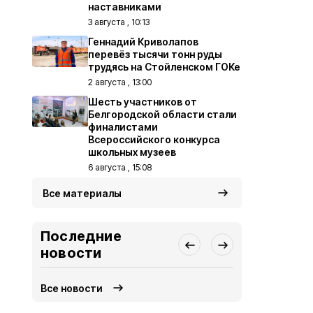
наставниками
3 августа , 10:13
Геннадий Криволапов
перевёз тысячи тонн руды
трудясь на Стойленском ГОКе
2 августа , 13:00
Шесть участников от
Белгородской области стали
финалистами
Всероссийского конкурса
школьных музеев
6 августа , 15:08
Все материалы
Последние
новости
Все новости