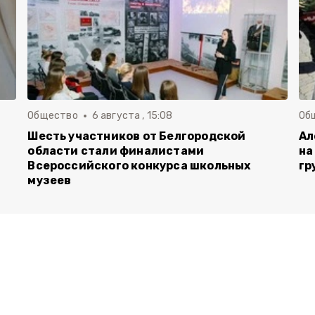
Общество
6 августа , 15:08
Об
Шесть участников от Белгородской
Ал
области стали финалистами
на
Всероссийского конкурса школьных
гр
музеев