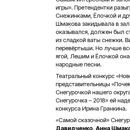
игры». Претендентки разы
Снежинками, Ёлочкой и др
Шмакова закидывала в зал 
оказывался, должен был с
из сладкой ваты снежки. 
перевёртыши. Но лучше вс
ягой, Лешим и Ёлочкой она
народные песни.
Театральный конкурс «Нов
представительницы «Почем
Снегурочкой нашего округ
Снегурочка – 2018» ей на
конкурса Ирина Гранкина.
«Самой сказочной» Снегу
Давидченко
,
Анна Шмак