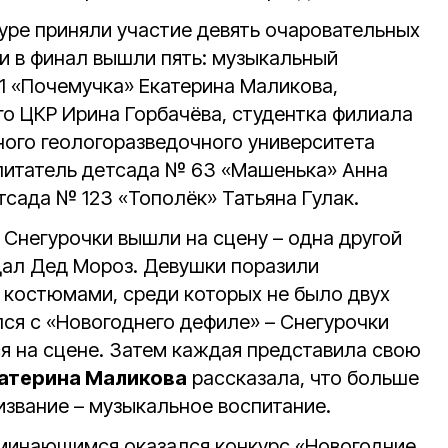
уре приняли участие девять очаровательных
 в финал вышли пять: музыкальный
1 «Почемучка» Екатерина Маликова,
о ЦКР Ирина Горбачёва, студентка филиала
ного геологоразведочного университета
питатель детсада № 63 «Машенька» Анна
тсада № 123 «Тополёк» Татьяна Гулак.
Снегурочки вышли на сцену – одна другой
ал Дед Мороз. Девушки поразили
костюмами, среди которых не было двух
ся с «Новогоднего дефиле» – Снегурочки
я на сцене. Затем каждая представила свою
атерина Маликова
рассказала, что больше
ризвание – музыкальное воспитание.
минающимся оказался конкурс «Новогодние