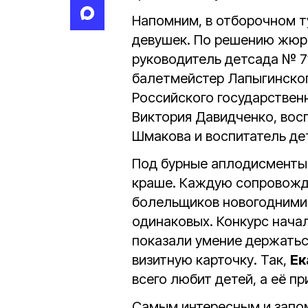
Напомним, в отборочном т
девушек. По решению жюри
руководитель детсада № 7
балетмейстер Лапыгинског
Российского государствен
Виктория Давидченко, вос
Шмакова и воспитатель де
Под бурные аплодисменты 
краше. Каждую сопровожд
болельщиков новогодними 
одинаковых. Конкурс начал
показали умение держатьс
визитную карточку. Так,
Ек
всего любит детей, а её п
Самым интересным и запо