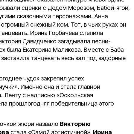
грывали сценки с Дедом Морозом, Бабой-ягой,
угими сказочными персонажами. Анна
огромный снежный ком. Тот, в чьих руках он
танцевать. Ирина Горбачёва слепила
Виктория Давидченко загадывала песни-
ех была Екатерина Маликова. Вместе с Баба-
 заставила танцевать весь зал под задорные
огоднее чудо» закрепил успех
учки». Именно она и стала главной
а. Ленту с надписью «Оскольская
дела прошлогодняя победительница этого
рочкой жюри назвало
Викторию
ова
стала «Самой артистичной»,
Ирина