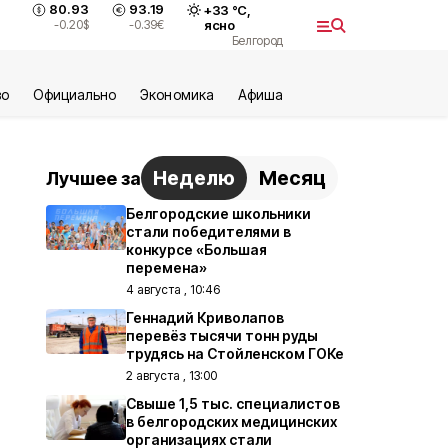
80.93
93.19
+
33
°С,
-0.20
$
-0.39
€
ясно
Белгород
во
Официально
Экономика
Aфиша
Неделю
Месяц
Лучшее за
Белгородские школьники
стали победителями в
конкурсе «Большая
перемена»
4 августа , 10:46
Геннадий Криволапов
перевёз тысячи тонн руды
трудясь на Стойленском ГОКе
2 августа , 13:00
Свыше 1,5 тыс. специалистов
в белгородских медицинских
организациях стали