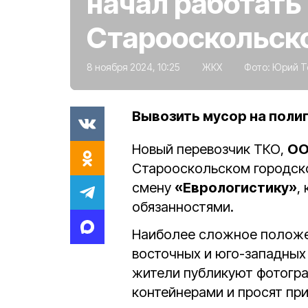
начал работать 
Старооскольск
8 ноября 2024, 10:25
ЖКХ
Фото:
Юрий Т
Вывозить мусор на полиг
Новый перевозчик ТКО,
ОО
Старооскольском городск
смену
«Еврологистику»
,
обязанностями.
Наиболее сложное положе
восточных и юго-западных
жители публикуют фотогра
контейнерами и просят пр