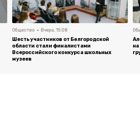
Общество
Вчера, 15:08
Об
Шесть участников от Белгородской
Ал
области стали финалистами
на
Всероссийского конкурса школьных
гр
музеев