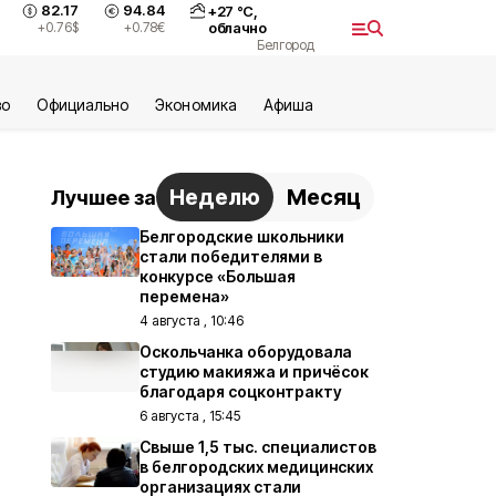
82.17
94.84
+
27
°С,
+0.76
$
+0.78
€
облачно
Белгород
во
Официально
Экономика
Aфиша
Неделю
Месяц
Лучшее за
Белгородские школьники
стали победителями в
конкурсе «Большая
перемена»
4 августа , 10:46
Оскольчанка оборудовала
студию макияжа и причёсок
благодаря соцконтракту
6 августа , 15:45
Свыше 1,5 тыс. специалистов
в белгородских медицинских
организациях стали