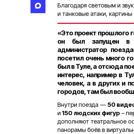
Благодаря световым и зву
и танковые атаки, картины
«Это проект прошлого г
он был запущен в
администратор поезда
посетил очень много г
был в Туле, а отсюда по
интерес, например в Ту
человек
, а в других и
п
городов
, там был вооб
Внутри поезда —
50 виде
и
150 людских фигур
– пе
дополняют театральное о
панорамы боёв в виртуаль