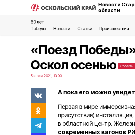
Новости Стар
области
80 лет
Победы
Новости
Статьи
Происшествия
«Поезд Победы»
Оскол осенью
Новость
5 июля 2021, 13:00
А пока его можно увидет
Первая в мире иммерсивн
присутствия) инсталляция
в областной центр. Желез
современных вагонов 