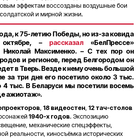
ковым эффектам воссозданы воздушные бои
 солдатской и мирной жизни.
ода, к
75-летию Победы
, но из‑за ковида
 октябре, –
рассказал
«БелПрессе»
Николай Максименко
. – С тех пор он
ородов и регионов, перед Белгородом он
едет в Тверь. Везде к нему очень большой
ле за три дня его посетило около
3 тыс.
о 4 тыс
. В Беларуси мы посетили
восемь
ще ажиотаж».
опроекторов
,
18 видеостен
,
12 тач-столов
рсонажей
1940-х годов
. Экспозицию
свещение, механические спецэффекты,
ной реальности, киносъёмка исторических