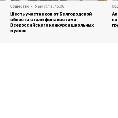
Общество
6 августа , 15:08
Об
Шесть участников от Белгородской
Ал
области стали финалистами
на
Всероссийского конкурса школьных
гр
музеев