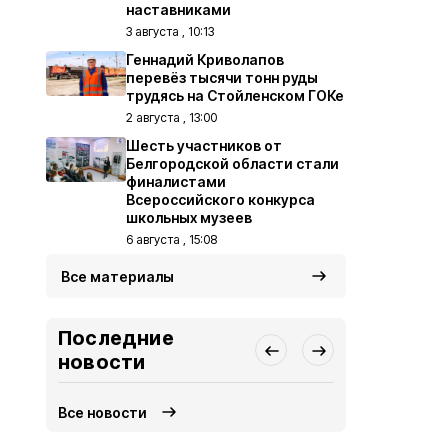
наставниками
3 августа , 10:13
Геннадий Криволапов
перевёз тысячи тонн руды
трудясь на Стойленском ГОКе
2 августа , 13:00
Шесть участников от
Белгородской области стали
финалистами
Всероссийского конкурса
школьных музеев
6 августа , 15:08
Все материалы
Последние
новости
Все новости