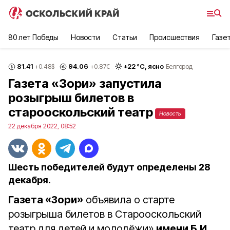
80 лет Победы
Новости
Статьи
Происшествия
Газе
81.41
94.06
+
22
°С,
ясно
+0.48
$
+0.87
€
Белгород
Газета «Зори» запустила
розыгрыш билетов в
старооскольский театр
Новость
22 декабря 2022, 08:52
Шесть победителей будут определены 28
декабря.
Газета «Зори»
объявила о старте
розыгрыша билетов в Старооскольский
театр для детей и молодёжи»
имени Б.И.