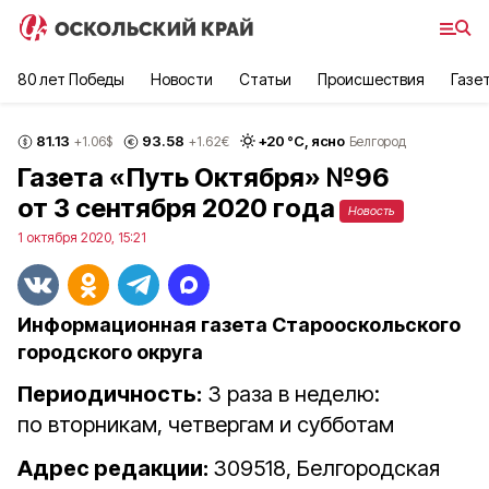
80 лет Победы
Новости
Статьи
Происшествия
Газе
81.13
93.58
+
20
°С,
ясно
+1.06
$
+1.62
€
Белгород
Газета «Путь Октября» №96
от 3 сентября 2020 года
Новость
1 октября 2020, 15:21
Информационная газета Старооскольского
городского округа
Периодичность:
3 раза в неделю:
по вторникам, четвергам и субботам
Адрес редакции:
309518, Белгородская