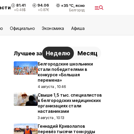
81.41
94.06
+
35
°С,
ясно
асти
+0.48
$
+0.87
€
Белгород
во
Официально
Экономика
Aфиша
Неделю
Месяц
Лучшее за
Белгородские школьники
стали победителями в
конкурсе «Большая
перемена»
4 августа , 10:46
Свыше 1,5 тыс. специалистов
в белгородских медицинских
организациях стали
наставниками
3 августа , 10:13
Геннадий Криволапов
перевёз тысячи тонн руды