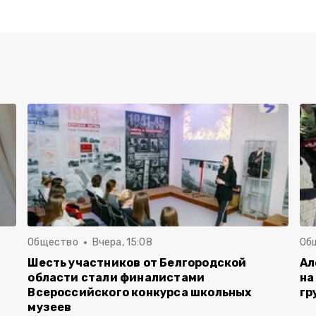
Общество
Вчера, 15:08
Об
Шесть участников от Белгородской
Ал
области стали финалистами
на
Всероссийского конкурса школьных
гр
музеев