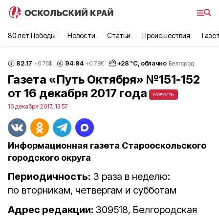
80 лет Победы
Новости
Статьи
Происшествия
Газе
82.17
94.84
+
28
°С,
облачно
+0.76
$
+0.78
€
Белгород
Газета «Путь Октября» №151-152
от 16 декабря 2017 года
Новость
16 декабря 2017, 13:57
Информационная газета Старооскольского
городского округа
Периодичность:
3 раза в неделю:
по вторникам, четвергам и субботам
Адрес редакции:
309518, Белгородская