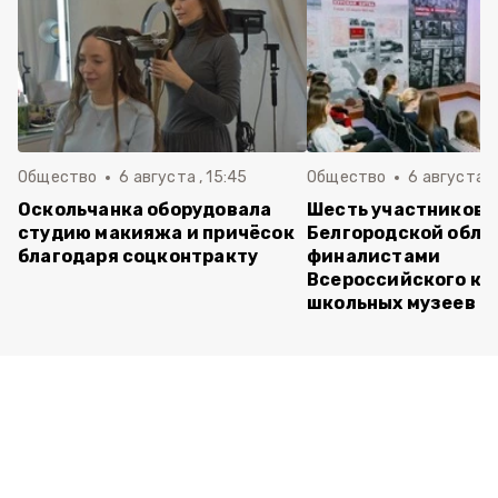
Общество
6 августа , 15:45
Общество
6 августа ,
Оскольчанка оборудовала
Шесть участников 
студию макияжа и причёсок
Белгородской обла
благодаря соцконтракту
финалистами
Всероссийского ко
школьных музеев