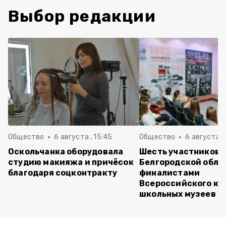
Выбор редакции
Общество
6 августа , 15:45
Общество
6 августа ,
Оскольчанка оборудовала
Шесть участников 
студию макияжа и причёсок
Белгородской обла
благодаря соцконтракту
финалистами
Всероссийского ко
школьных музеев