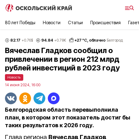
80 лет Победы
Новости
Статьи
Происшествия
Газе
82.17
94.84
+
27
°С,
облачно
+0.76
$
+0.78
€
Белгород
Вячеслав Гладков сообщил о
привлечении в регион 212 млрд
рублей инвестиций в 2023 году
Новость
14 июня 2024, 16:00
Белгородская область перевыполнила
план, в котором этот показатель достиг бы
таких результатов к 2026 году.
Глава региона
Вячеслав Гладков