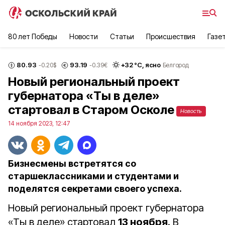
80 лет Победы
Новости
Статьи
Происшествия
Газе
80.93
93.19
+
32
°С,
ясно
-0.20
$
-0.39
€
Белгород
Новый региональный проект
губернатора «Ты в деле»
стартовал в Старом Осколе
Новость
14 ноября 2023, 12:47
Бизнесмены встретятся со
старшеклассниками и студентами и
поделятся секретами своего успеха.
Новый региональный проект губернатора
«Ты в деле» стартовал
13 ноября
. В