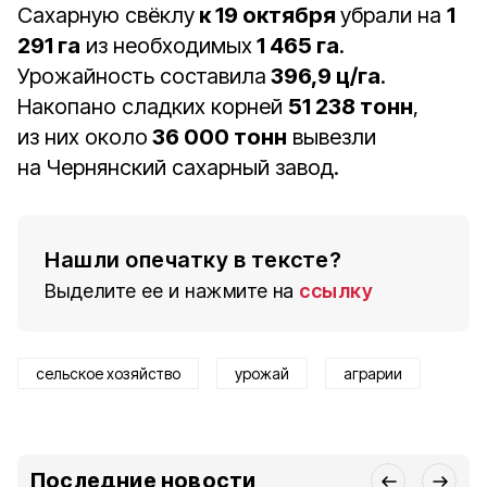
Сахарную свёклу
к 19 октября
убрали на
1
291 га
из необходимых
1 465 га
.
Урожайность составила
396,9 ц/га
.
Накопано сладких корней
51 238 тонн
,
из них около
36 000 тонн
вывезли
на Чернянский сахарный завод.
Нашли опечатку в тексте?
Выделите ее и нажмите на
ссылку
сельское хозяйство
урожай
аграрии
Последние новости