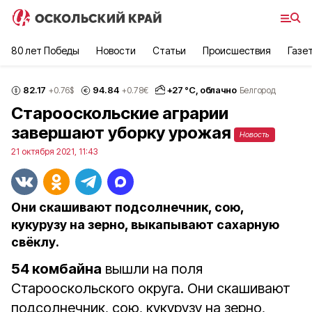
80 лет Победы
Новости
Статьи
Происшествия
Газе
82.17
94.84
+
27
°С,
облачно
+0.76
$
+0.78
€
Белгород
Старооскольские аграрии
завершают уборку урожая
Новость
21 октября 2021, 11:43
Они скашивают подсолнечник, сою,
кукурузу на зерно, выкапывают сахарную
свёклу.
54 комбайна
вышли на поля
Старооскольского округа. Они скашивают
подсолнечник, сою, кукурузу на зерно,