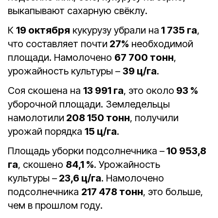
выкапывают сахарную свёклу.
К
19 октября
кукурузу убрали на
1 735 га
,
что составляет почти
27%
необходимой
площади. Намолочено
67 700 тонн
,
урожайность культуры –
39 ц/га
.
Соя скошена на
13 991 га
, это около
93 %
уборочной площади. Земледельцы
намолотили
208 150 тонн
, получили
урожай порядка
15 ц/га
.
Площадь уборки подсолнечника –
10 953,8
га
, скошено
84,1 %
. Урожайность
культуры –
23,6 ц/га
. Намолочено
подсолнечника
217 478 тонн
, это больше,
чем в прошлом году.