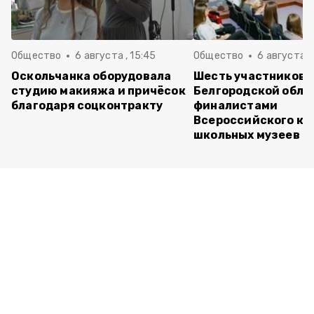
Общество
6 августа , 15:45
Общество
6 августа ,
Оскольчанка оборудовала
Шесть участников 
студию макияжа и причёсок
Белгородской обла
благодаря соцконтракту
финалистами
Всероссийского ко
школьных музеев