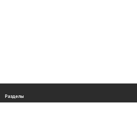
Разделы
80 лет Победы
Новости
Статьи
Происшествия