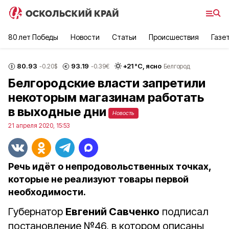
80 лет Победы
Новости
Статьи
Происшествия
Газе
80.93
93.19
+
21
°С,
ясно
-0.20
$
-0.39
€
Белгород
Белгородские власти запретили
некоторым магазинам работать
в выходные дни
Новость
21 апреля 2020, 15:53
Речь идёт о непродовольственных точках,
которые не реализуют товары первой
необходимости.
Губернатор
Евгений Савченко
подписал
постановление №46, в котором описаны