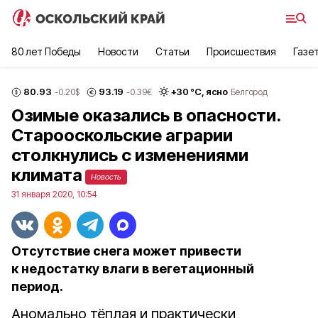
80 лет Победы
Новости
Статьи
Происшествия
Газе
80.93
93.19
+
30
°С,
ясно
-0.20
$
-0.39
€
Белгород
Озимые оказались в опасности.
Старооскольские аграрии
столкнулись с изменениями
климата
Новость
31 января 2020, 10:54
Отсутствие снега может привести
к недостатку влаги в вегетационный
период.
Аномально тёплая и практически