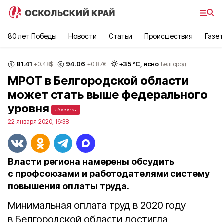
80 лет Победы
Новости
Статьи
Происшествия
Газе
81.41
94.06
+
35
°С,
ясно
+0.48
$
+0.87
€
Белгород
МРОТ в Белгородской области
может стать выше федерального
уровня
Новость
22 января 2020, 16:38
Власти региона намерены обсудить
с профсоюзами и работодателями систему
повышения оплаты труда.
Минимальная оплата труд в 2020 году
в Белгородской области достигла