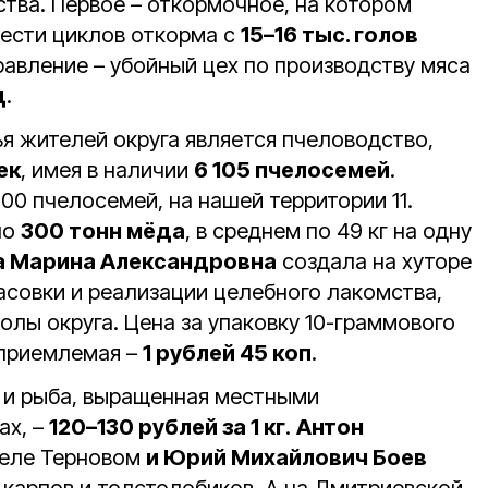
тва. Первое – откормочное, на котором
шести циклов откорма с
15–16 тыс. голов
равление – убойный цех по производству мяса
д
.
я жителей округа является пчеловодство,
ек
, имея в наличии
6 105 пчелосемей
.
100 пчелосемей, на нашей территории 11.
но
300 тонн мёда
, в среднем по 49 кг на одну
а Марина Александровна
создала на хуторе
асовки и реализации целебного лакомства,
олы округа. Цена за упаковку 10-граммового
 приемлемая –
1 рублей 45 коп
.
 и рыба, выращенная местными
ах, –
120–130 рублей за 1 кг
.
Антон
селе Терновом
и Юрий Михайлович Боев