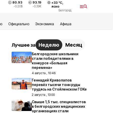
80.93
93.19
+
33
°С,
-0.20
$
-0.39
€
ясно
Белгород
во
Официально
Экономика
Aфиша
Неделю
Месяц
Лучшее за
Белгородские школьники
стали победителями в
конкурсе «Большая
перемена»
4 августа , 10:46
Геннадий Криволапов
перевёз тысячи тонн руды
трудясь на Стойленском ГОКе
2 августа , 13:00
Свыше 1,5 тыс. специалистов
в белгородских медицинских
организациях стали