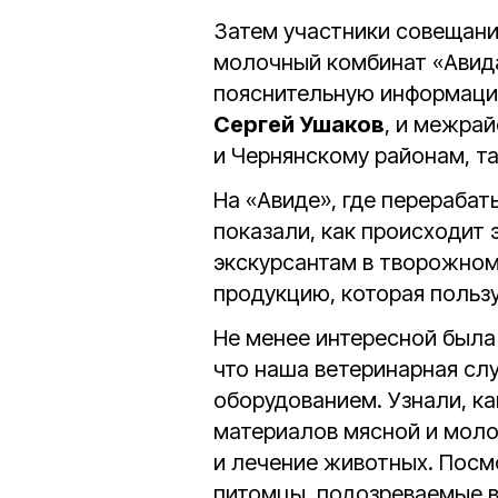
Затем участники совещани
молочный комбинат «Авида
пояснительную информаци
Сергей Ушаков
, и межра
и Чернянскому районам, т
На «Авиде», где перерабат
показали, как происходит
экскурсантам в творожном
продукцию, которая польз
Не менее интересной была 
что наша ветеринарная с
оборудованием. Узнали, ка
материалов мясной и моло
и лечение животных. Посм
питомцы, подозреваемые в