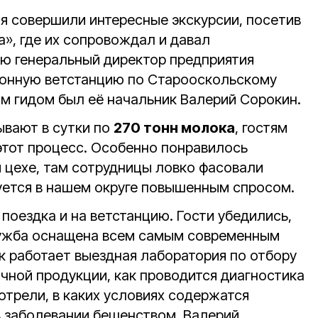
я совершили интересные экскурсии, посетив
», где их сопровождал и давал
ю генеральный директор предприятия
йонную ветстанцию по Старооскольскому
ам гидом был её начальник Валерий Сорокин.
ывают в сутки по
270 тонн молока
, гостям
 этот процесс. Особенно понравилось
 цехе, там сотрудницы ловко фасовали
уется в нашем округе повышенным спросом.
поездка и на ветстанцию. Гости убедились,
лужба оснащена всем самым современным
к работает выездная лаборатория по отбору
чной продукции, как проводится диагностика
отрели, в каких условиях содержатся
 заболевании бешенством. Валерий