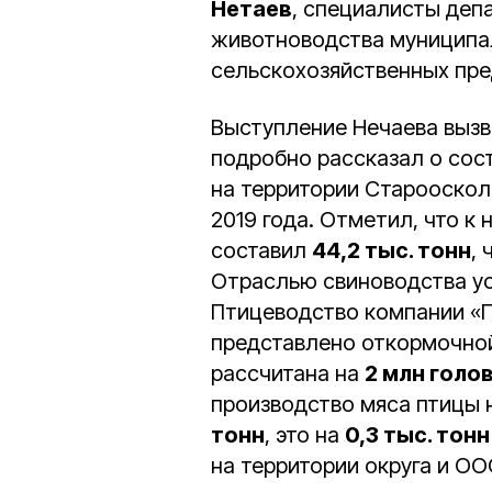
Нетаев
, специалисты деп
животноводства муниципал
сельскохозяйственных пре
Выступление Нечаева вызв
подробно рассказал о сос
на территории Староосколь
2019 года. Отметил, что к
составил
44,2 тыс. тонн
,
Отраслью свиноводства у
Птицеводство компании «П
представлено откормочно
рассчитана на
2 млн голо
производство мяса птицы н
тонн
, это на
0,3 тыс. тонн
на территории округа и О