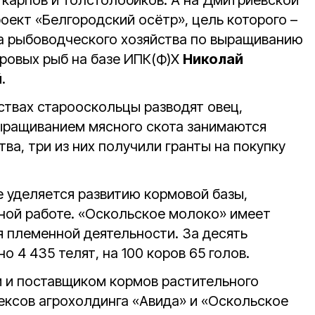
 карпов и толстолобиков. А на Дмитриевской
оект «Белгородский осётр», цель которого –
да рыбоводческого хозяйства по выращиванию
ровых рыб на базе ИПК(Ф)Х
Николай
й
.
ствах старооскольцы разводят овец,
Выращиванием мясного скота занимаются
ва, три из них получили гранты на покупку
е уделяется развитию кормовой базы,
ной работе. «Оскольское молоко» имеет
я племенной деятельности. За десять
о 4 435 телят, на 100 коров 65 голов.
 и поставщиком кормов растительного
ксов агрохолдинга «Авида» и «Оскольское