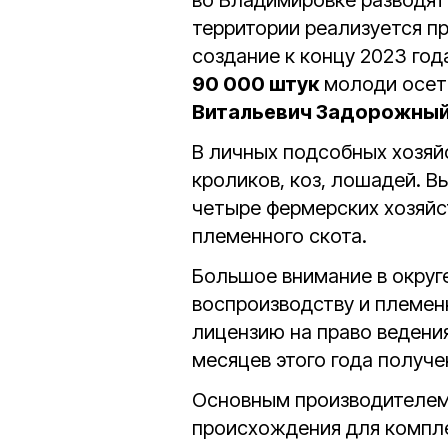
во Владимировке разводят
территории реализуется пр
создание к концу 2023 го
90 000 штук
молоди осет
Витальевич Задорожны
В личных подсобных хозяй
кроликов, коз, лошадей. 
четыре фермерских хозяйст
племенного скота.
Большое внимание в округ
воспроизводству и племен
лицензию на право ведени
месяцев этого года получен
Основным производителем
происхождения для компле