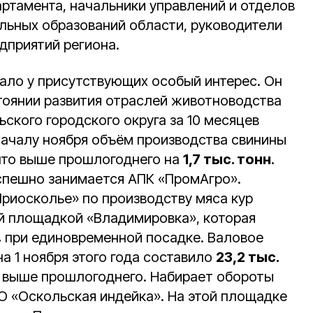
артамента, начальники управлений и отделов
ьных образований области, руководители
дприятий региона.
ало у присутствующих особый интерес. Он
тоянии развития отраслей животноводства
ского городского округа за 10 месяцев
 началу ноября объём производства свинины
 что выше прошлогоднего на
1,7 тыс. тонн
.
спешно занимается АПК «ПромАгро».
риосколье» по производству мяса кур
й площадкой «Владимировка», которая
в
при единовременной посадке. Валовое
а 1 ноября этого года составило
23,2 тыс.
выше прошлогоднего. Набирает обороты
ОО «Оскольская индейка». На этой площадке