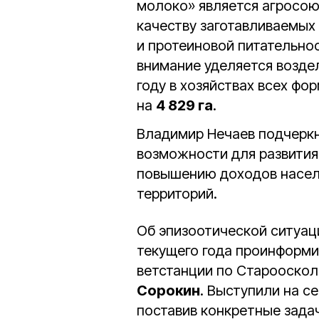
молоко» является агросою
качеству заготавливаемых
и протеиновой питательно
внимание уделяется возде
году в хозяйствах всех фо
на
4 829 га
.
Владимир Нечаев подчеркну
возможности для развития
повышению доходов насел
территорий.
Об эпизоотической ситуаци
текущего года проинформ
ветстанции по Старооско
Сорокин
. Выступили на с
поставив конкретные зада