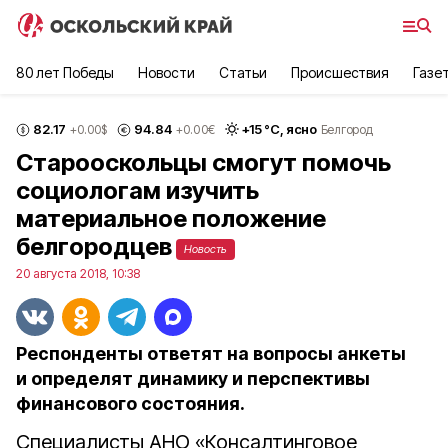
80 лет Победы
Новости
Статьи
Происшествия
Газе
82.17
94.84
+
15
°С,
ясно
+0.00
$
+0.00
€
Белгород
Старооскольцы смогут помочь
социологам изучить
материальное положение
белгородцев
Новость
20 августа 2018, 10:38
Респонденты ответят на вопросы анкеты
и определят динамику и перспективы
финансового состояния.
Специалисты АНО «Консалтинговое