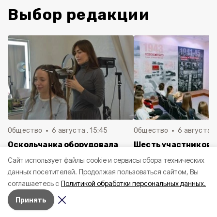
Выбор редакции
Общество
6 августа , 15:45
Общество
6 августа ,
Оскольчанка оборудовала
Шесть участников 
студию макияжа и причёсок
Белгородской обла
Cайт использует файлы cookie и сервисы сбора технических
благодаря соцконтракту
финалистами
данных посетителей.
Продолжая пользоваться сайтом, Вы
Всероссийского ко
соглашаетесь с
Политикой обработки персональных данных.
школьных музеев
Принять