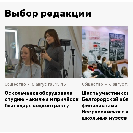
Выбор редакции
Общество
6 августа , 15:45
Общество
6 августа ,
Оскольчанка оборудовала
Шесть участников 
студию макияжа и причёсок
Белгородской обла
благодаря соцконтракту
финалистами
Всероссийского ко
школьных музеев