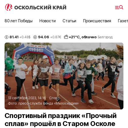
80 лет Победы
Новости
Статьи
Происшествия
Газе
81.41
94.06
+
21
°С,
облачно
+0.48
$
+0.87
€
Белгород
13 сентября 2023, 14:16
Спорт
Фото:
пресс-служба фонда «Милосердие»
Спортивный праздник «Прочный
сплав» прошёл в Старом Осколе