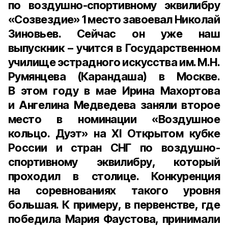
по воздушно-спортивному эквилибру
«Созвездие» 1 место завоевал
Николай
Зиновьев
. Сейчас он уже наш
выпускник – учится в Государственном
училище эстрадного искусства им. М.Н.
Румянцева (Карандаша) в Москве.
В этом году в мае
Ирина Махортова
и
Ангелина Медведева
заняли второе
место в номинации «Воздушное
кольцо. Дуэт» на XI Открытом кубке
России и стран СНГ по воздушно-
спортивному эквилибру, который
проходил в столице. Конкуренция
на соревнованиях такого уровня
большая. К примеру, в первенстве, где
победила Мария Фаустова, принимали