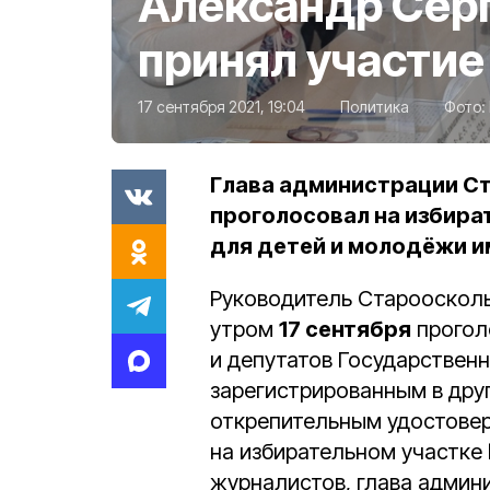
Александр Сер
принял участие
17 сентября 2021, 19:04
Политика
Фото:
Глава администрации Ст
проголосовал на избира
для детей и молодёжи им
Руководитель Старооскол
утром
17 сентября
прогол
и депутатов Государствен
зарегистрированным в дру
открепительным удостовер
на избирательном участке
журналистов, глава админ