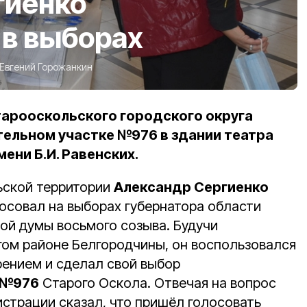
гиенко
 в выборах
Евгений Горожанкин
арооскольского городского округа
тельном участке №976 в здании театра
ени Б.И. Равенских.
ьской территории
Александр Сергиенко
осовал на выборах губернатора области
ной думы восьмого созыва. Будучи
гом районе Белгородчины, он воспользовался
ением и сделал свой выбор
№976
Старого Оскола. Отвечая на вопрос
истрации сказал, что пришёл голосовать