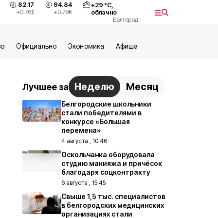
82.17
94.84
+
29
°С,
+0.76
$
+0.78
€
облачно
Белгород
во
Официально
Экономика
Aфиша
Неделю
Месяц
Лучшее за
Белгородские школьники
стали победителями в
конкурсе «Большая
перемена»
4 августа , 10:46
Оскольчанка оборудовала
студию макияжа и причёсок
благодаря соцконтракту
6 августа , 15:45
Свыше 1,5 тыс. специалистов
в белгородских медицинских
организациях стали