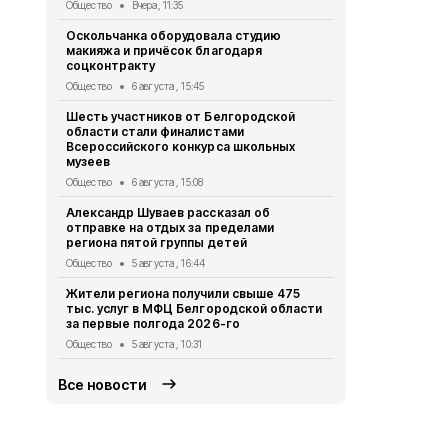
Общество
Вчера, 11:35
Общество
4 
Оскольчанка оборудовала студию
Свыше 1,5 т
макияжа и причёсок благодаря
белгородск
соцконтракту
стали наст
Общество
6 августа , 15:45
Общество
3 
Шесть участников от Белгородской
Геннадий К
области стали финалистами
тонн руды 
Всероссийского конкурса школьных
Общество
2 
музеев
Александр 
Общество
6 августа , 15:08
областную 
Александр Шуваев рассказал об
Общество
1 
отправке на отдых за пределами
региона пятой группы детей
Правоохран
области на
Общество
5 августа , 16:44
за съёмку 
Жители региона получили свыше 475
Общество
31
тыс. услуг в МФЦ Белгородской области
за первые полгода 2026-го
Общество
5 августа , 10:31
Все новости