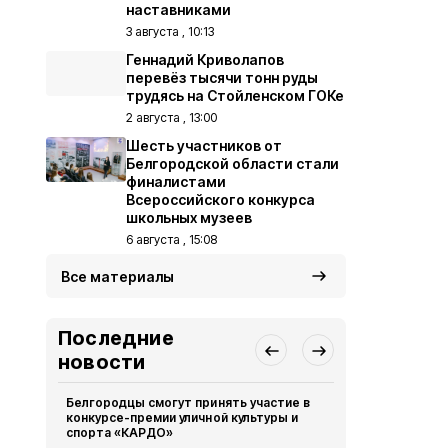
наставниками
3 августа , 10:13
Геннадий Криволапов
перевёз тысячи тонн руды
трудясь на Стойленском ГОКе
2 августа , 13:00
Шесть участников от
Белгородской области стали
финалистами
Всероссийского конкурса
школьных музеев
6 августа , 15:08
Все материалы
Последние
новости
Белгородцы смогут принять участие в
Белгородск
конкурсе-премии уличной культуры и
победителя
спорта «КАРДО»
перемена»