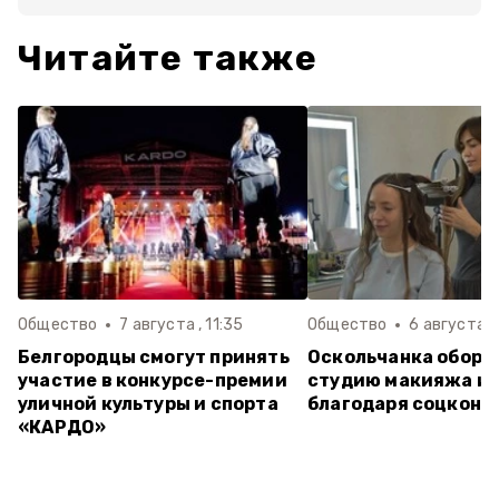
Читайте также
Общество
7 августа , 11:35
Общество
6 августа ,
Белгородцы смогут принять
Оскольчанка обору
участие в конкурсе-премии
студию макияжа и 
уличной культуры и спорта
благодаря соцконт
«КАРДО»