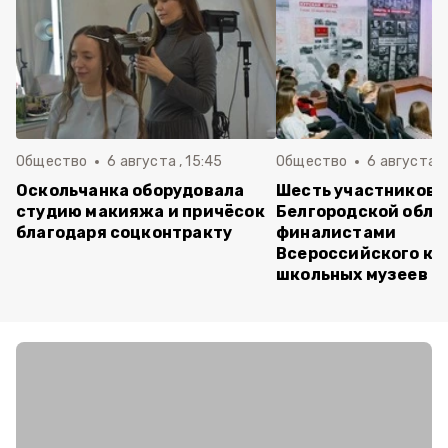
Общество
6 августа , 15:45
Общество
6 августа ,
Оскольчанка оборудовала
Шесть участников 
студию макияжа и причёсок
Белгородской обла
благодаря соцконтракту
финалистами
Всероссийского ко
школьных музеев