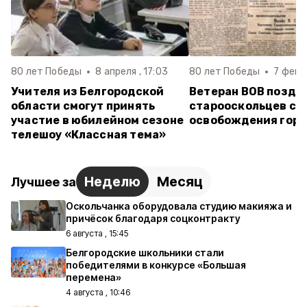
80 лет Победы
8 апреля , 17:03
80 лет Победы
7 февра
Учителя из Белгородской
Ветеран ВОВ поздр
области смогут принять
старооскольцев с 
участие в юбилейном сезоне
освобождения гор
телешоу «Классная тема»
Неделю
Месяц
Лучшее за
Оскольчанка оборудовала студию макияжа и
причёсок благодаря соцконтракту
6 августа , 15:45
Белгородские школьники стали
победителями в конкурсе «Большая
перемена»
4 августа , 10:46