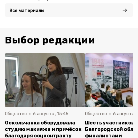
Все материалы
Выбор редакции
Общество
6 августа , 15:45
Общество
6 августа ,
Оскольчанка оборудовала
Шесть участников 
студию макияжа и причёсок
Белгородской обла
благодаря соцконтракту
финалистами