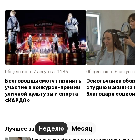
Общество
7 августа , 11:35
Общество
6 августа ,
Белгородцы смогут принять
Оскольчанка обору
участие в конкурсе-премии
студию макияжа и 
уличной культуры и спорта
благодаря соцконт
«КАРДО»
Неделю
Месяц
Лучшее за
Оскольчанка оборудовала студию макияжа и