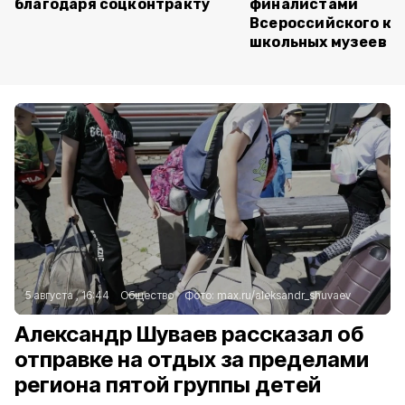
благодаря соцконтракту
финалистами
Всероссийского ко
школьных музеев
5 августа , 16:44
Общество
Фото:
max.ru/aleksandr_shuvaev
Александр Шуваев рассказал об
отправке на отдых за пределами
региона пятой группы детей