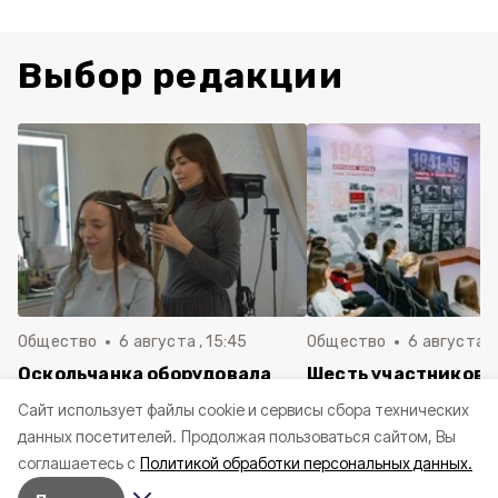
Выбор редакции
Общество
6 августа , 15:45
Общество
6 августа ,
Оскольчанка оборудовала
Шесть участников 
студию макияжа и причёсок
Белгородской обла
Cайт использует файлы cookie и сервисы сбора технических
благодаря соцконтракту
финалистами
данных посетителей.
Продолжая пользоваться сайтом, Вы
Всероссийского ко
соглашаетесь с
Политикой обработки персональных данных.
школьных музеев