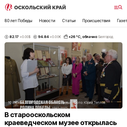
80 лет Победы
Новости
Статьи
Происшествия
Газе
82.17
94.84
+
26
°С,
облачно
+0.00
$
+0.00
€
Белгород
10 апреля 2025, 16:24
80 лет Победы
Фото:
Юрий Теплов
В старооскольском
краеведческом музее открылась