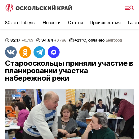
80 лет Победы
Новости
Статьи
Происшествия
Газе
82.17
94.84
+
21
°С,
облачно
+0.76
$
+0.78
€
Белгород
Старооскольцы приняли участие в
планировании участка
набережной реки