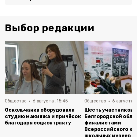
Выбор редакции
Общество
6 августа , 15:45
Общество
6 августа ,
Оскольчанка оборудовала
Шесть участников 
студию макияжа и причёсок
Белгородской обла
благодаря соцконтракту
финалистами
Всероссийского ко
школьных музеев