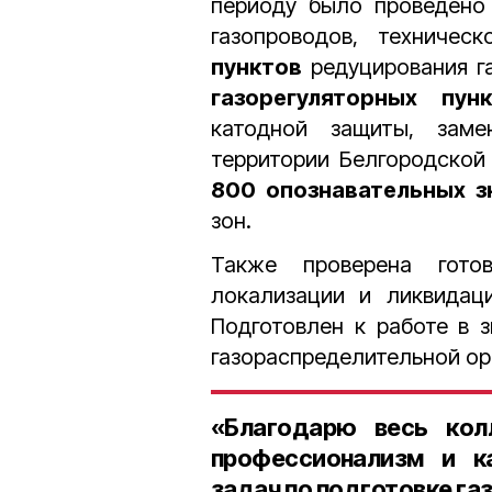
периоду было проведено
газопроводов, техничес
пунктов
редуцирования г
газорегуляторных пун
катодной защиты, зам
территории Белгородской
800 опознавательных з
зон.
Также проверена готов
локализации и ликвидаци
Подготовлен к работе в 
газораспределительной ор
«Благодарю весь кол
профессионализм и ка
задач по подготовке га