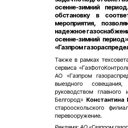
осенне-зимний перио
обстановку в соотв
мероприятия, позво
надежное газоснабжени
осенне-зимний период
«Газпром газораспреде
Также в рамках техсовет
сервиса «ГазФотоКонтрол
АО «Газпром газораспре
выездного совещания,
руководством главного 
Белгород»
Константина 
старооскольского филиа
перевооружение.
Реклама: АО «Газпром газо