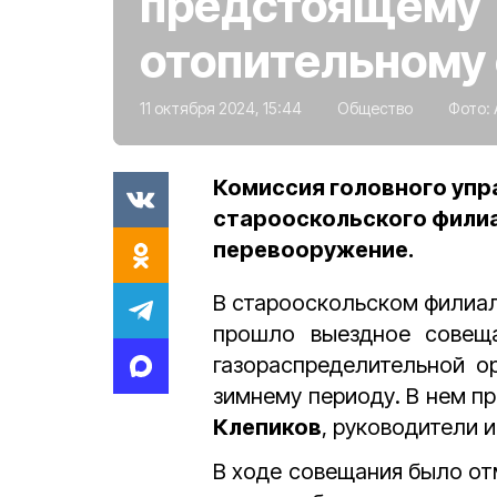
предстоящему
отопительному 
11 октября 2024, 15:44
Общество
Фото:
Комиссия головного упр
старооскольского филиа
перевооружение.
В старооскольском филиал
прошло выездное совеща
газораспределительной о
зимнему периоду. В нем п
Клепиков
, руководители 
В ходе совещания было от