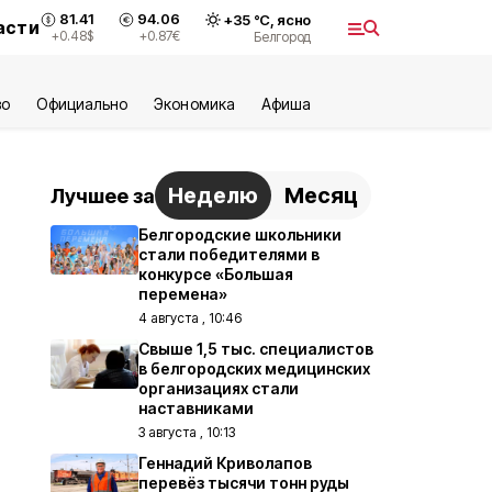
81.41
94.06
+
35
°С,
ясно
асти
+0.48
$
+0.87
€
Белгород
во
Официально
Экономика
Aфиша
Неделю
Месяц
Лучшее за
Белгородские школьники
стали победителями в
конкурсе «Большая
перемена»
4 августа , 10:46
Свыше 1,5 тыс. специалистов
в белгородских медицинских
организациях стали
наставниками
3 августа , 10:13
Геннадий Криволапов
перевёз тысячи тонн руды