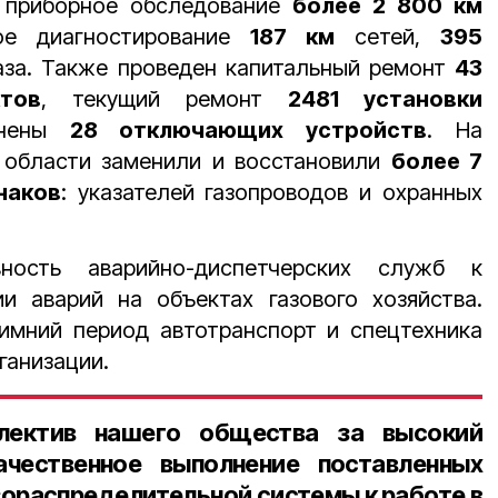
 приборное обследование
более 2 800 км
кое диагностирование
187 км
сетей,
395
аза. Также проведен капитальный ремонт
43
ктов
, текущий ремонт
2481 установки
енены
28 отключающих устройств
. На
 области заменили и восстановили
более 7
наков
: указателей газопроводов и охранных
ность аварийно-диспетчерских служб к
и аварий на объектах газового хозяйства.
зимний период автотранспорт и спецтехника
ганизации.
лектив нашего общества за высокий
чественное выполнение поставленных
зораспределительной системы к работе в