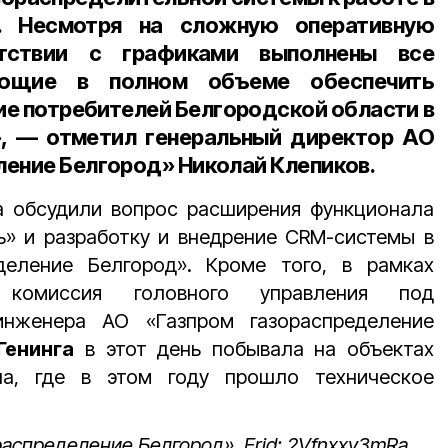
д. Несмотря на сложную оперативную
етствии с графиками выполнены все
ляющие в полном объеме обеспечить
е потребителей Белгородской области в
», — отметил генеральный директор АО
ление Белгород» Николай Клепиков.
а обсудили вопрос расширения функционала
ь» и разработку и внедрение CRM-системы в
деление Белгород». Кроме того, в рамках
 комиссия головного управления под
инженера АО «Газпром газораспределение
Генинга
в этот день побывала на объектах
ла, где в этом году прошло техническое
распределение Белгород». Erid: 2Vfnxxv3mRa