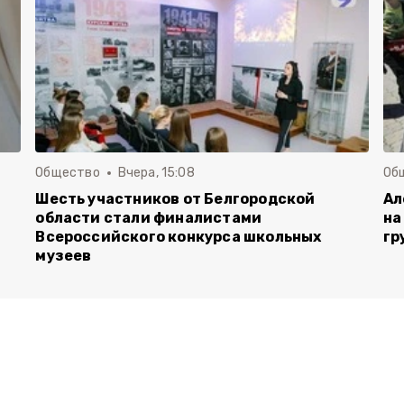
Общество
Вчера, 15:08
Об
Шесть участников от Белгородской
Ал
области стали финалистами
на
Всероссийского конкурса школьных
гр
музеев