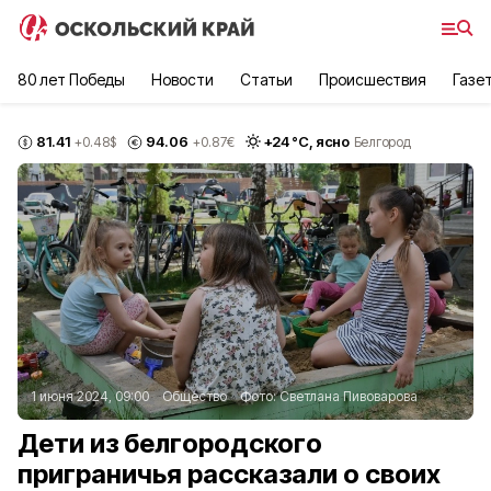
80 лет Победы
Новости
Статьи
Происшествия
Газе
81.41
94.06
+
24
°С,
ясно
+0.48
$
+0.87
€
Белгород
1 июня 2024, 09:00
Общество
Фото:
Светлана Пивоварова
Дети из белгородского
приграничья рассказали о своих