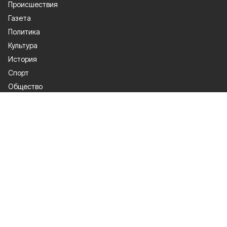
Происшествия
Газета
Политика
Культура
История
Спорт
Общество
Официальное опубликование
Экономика
Лица героев
О проекте
Об издании
Правила использования
Контакты
Рекламодателям
Подписка