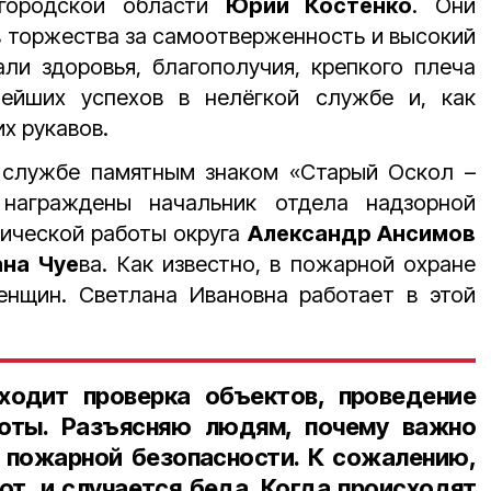
городской области
Юрий Костенко
. Они
 торжества за самоотверженность и высокий
ли здоровья, благополучия, крепкого плеча
нейших успехов в нелёгкой службе и, как
их рукавов.
 службе памятным знаком «Старый Оскол –
 награждены начальник отдела надзорной
тической работы округа
Александр Ансимов
ана Чуе
ва. Как известно, в пожарной охране
енщин. Светлана Ивановна работает в этой
ходит проверка объектов, проведение
оты. Разъясняю людям, почему важно
 пожарной безопасности. К сожалению,
ют, и случается беда. Когда происходят