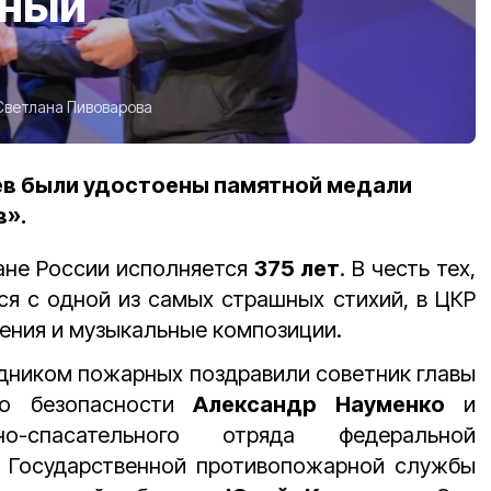
ьный
Светлана Пивоварова
ев были удостоены памятной медали
в».
ане России исполняется
375 лет
. В честь тех,
я с одной из самых страшных стихий, в ЦКР
ления и музыкальные композиции.
дником пожарных поздравили советник главы
по безопасности
Александр Науменко
и
-спасательного отряда федеральной
 Государственной противопожарной службы