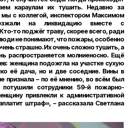
аем караулам их тушить. Недавно за
 мы с коллегой, инспектором Максимом
езжали на ликвидацию вместе с
Кто-то поджёг траву, скорее всего, ради
люди не понимают, что пожары, особенно
очень страшно. Их очень сложно тушить, а
нь распространяется молниеносно. Ещё
аев: женщина подожгла на участке сухую
ько её дача, но и две соседние. Вины в
не признала – по её мнению, во всём был
 потушили сотрудники 59-й пожарно-
Женщину привлекли к административной
заплатит штраф», – рассказала Светлана