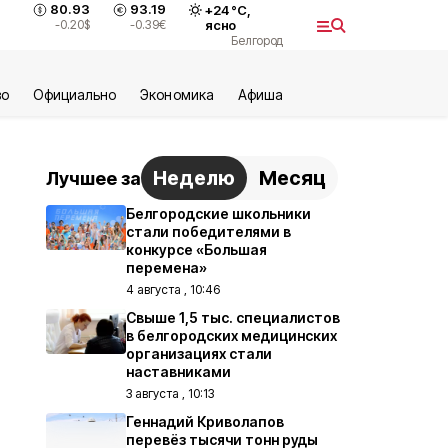
80.93
93.19
+
24
°С,
-0.20
$
-0.39
€
ясно
Белгород
во
Официально
Экономика
Aфиша
Неделю
Месяц
Лучшее за
Белгородские школьники
стали победителями в
конкурсе «Большая
перемена»
4 августа , 10:46
Свыше 1,5 тыс. специалистов
в белгородских медицинских
организациях стали
наставниками
3 августа , 10:13
Геннадий Криволапов
перевёз тысячи тонн руды