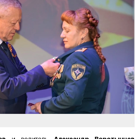
ев
и водитель
Александр Воротынцев