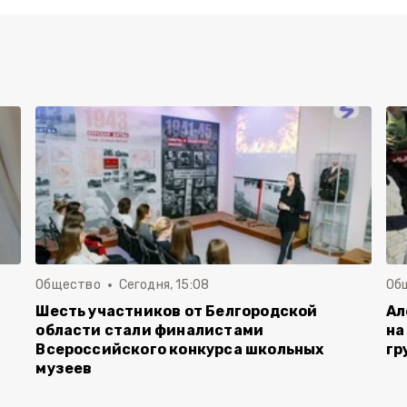
Общество
Сегодня, 15:08
Об
Шесть участников от Белгородской
Ал
области стали финалистами
на
Всероссийского конкурса школьных
гр
музеев