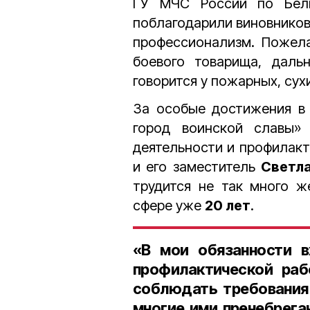
ГУ МЧС России по Бел
поблагодарили виновников
профессионализм. Пожела
боевого товарища, даль
говорится у пожарных, сух
За особые достижения в
город воинской славы»
деятельности и профилак
и его заместитель
Светл
трудится не так много ж
сфере уже
20 лет
.
«В мои обязанности в
профилактической раб
соблюдать требования
многие ими пренебрега