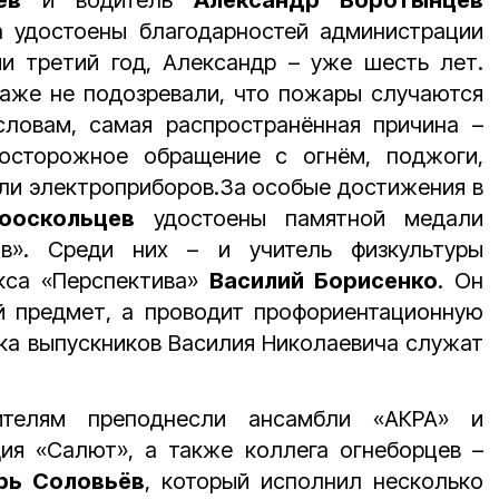
а удостоены благодарностей администрации
ии третий год, Александр – уже шесть лет.
даже не подозревали, что пожары случаются
словам, самая распространённая причина –
еосторожное обращение с огнём, поджоги,
ли электроприборов.За особые достижения в
ооскольцев
удостоены памятной медали
в». Среди них – и учитель физкультуры
кса «Перспектива»
Василий Борисенко
. Он
й предмет, а проводит профориентационную
ка выпускников Василия Николаевича служат
ителям преподнесли ансамбли «АКРА» и
дия «Салют», а также коллега огнеборцев –
рь Соловьёв
, который исполнил несколько