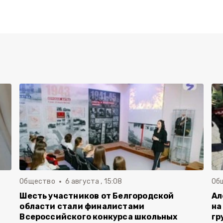
Общество
6 августа , 15:08
Об
Шесть участников от Белгородской
Ал
области стали финалистами
на
Всероссийского конкурса школьных
гр