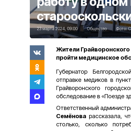
работу в одном
старооскольск
23 марта 2024, 09:00
Общество
Фото:
С
Жители Грайворонского 
пройти медицинское об
Губернатор Белгородск
отправке медиков в пунк
Грайворонского городск
обследование в «Поезде зд
Ответственный администр
Семёнова
рассказала, чт
столько, сколько потр