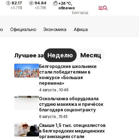
82.17
94.84
+
24
°С,
+0.76
$
+0.78
€
облачно
Белгород
во
Официально
Экономика
Aфиша
Неделю
Месяц
Лучшее за
Белгородские школьники
стали победителями в
конкурсе «Большая
перемена»
4 августа , 10:46
Оскольчанка оборудовала
студию макияжа и причёсок
благодаря соцконтракту
6 августа , 15:45
Свыше 1,5 тыс. специалистов
в белгородских медицинских
организациях стали