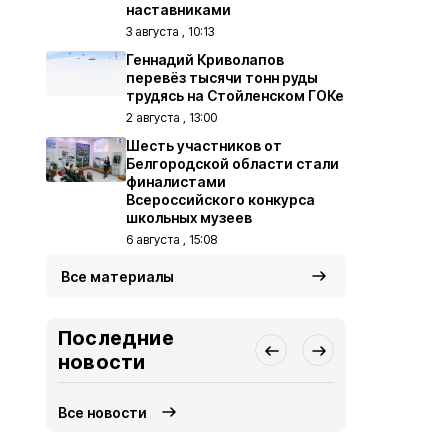
наставниками
3 августа , 10:13
Геннадий Криволапов
перевёз тысячи тонн руды
трудясь на Стойленском ГОКе
2 августа , 13:00
Шесть участников от
Белгородской области стали
финалистами
Всероссийского конкурса
школьных музеев
6 августа , 15:08
Все материалы
Последние
новости
Все новости