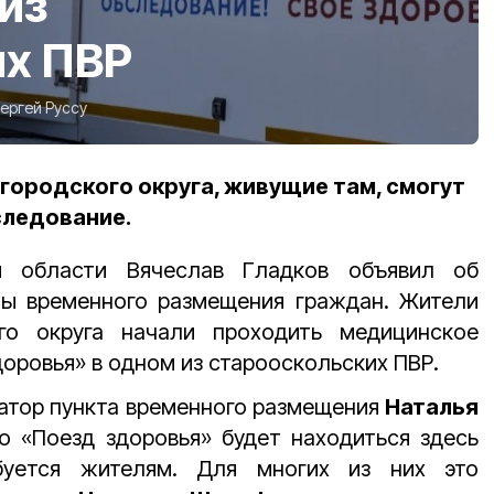
 из
их ПВР
ергей Руссу
городского округа, живущие там, смогут
следование.
ой области Вячеслав Гладков объявил об
ты временного размещения граждан. Жители
ого округа начали проходить медицинское
оровья» в одном из старооскольских ПВР.
атор пункта временного размещения
Наталья
о «Поезд здоровья» будет находиться здесь
ебуется жителям. Для многих из них это