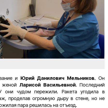
ование и
Юрий Данилович Мельников
. Он
с женой
Ларисой Васильевной
. Последний
У они чудом пережили. Ракета угодила в
аж, проделав огромную дыру в стене, но не
пожилая пара решилась на отъезд.