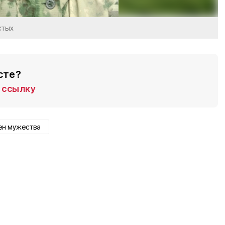
стых
сте?
ссылку
ен мужества