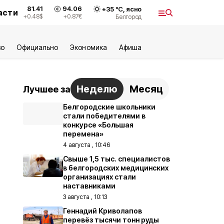
81.41
94.06
+
35
°С,
ясно
асти
+0.48
$
+0.87
€
Белгород
во
Официально
Экономика
Aфиша
Неделю
Месяц
Лучшее за
Белгородские школьники
стали победителями в
конкурсе «Большая
перемена»
4 августа , 10:46
Свыше 1,5 тыс. специалистов
в белгородских медицинских
организациях стали
наставниками
3 августа , 10:13
Геннадий Криволапов
перевёз тысячи тонн руды