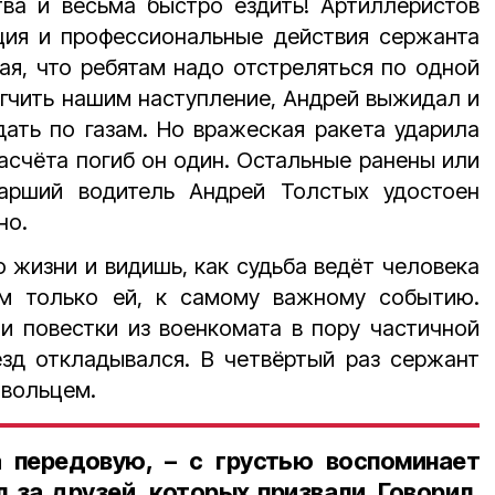
ва и весьма быстро ездить! Артиллеристов
ция и профессиональные действия сержанта
я, что ребятам надо отстреляться по одной
легчить нашим наступление, Андрей выжидал и
дать по газам. Но вражеская ракета ударила
расчёта погиб он один. Остальные ранены или
арший водитель Андрей Толстых удостоен
но.
 жизни и видишь, как судьба ведёт человека
м только ей, к самому важному событию.
 повестки из военкомата в пору частичной
езд откладывался. В четвёртый раз сержант
овольцем.
а передовую, – с грустью воспоминает
 за друзей, которых призвали. Говорил,