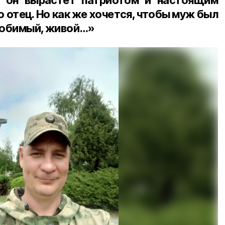
 отец. Но как же хочется, чтобы муж был
 любимый, живой…»