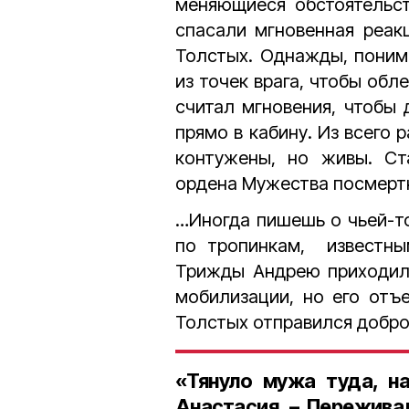
меняющиеся обстоятельст
спасали мгновенная реак
Толстых. Однажды, понима
из точек врага, чтобы об
считал мгновения, чтобы 
прямо в кабину. Из всего 
контужены, но живы. Ст
ордена Мужества посмерт
…Иногда пишешь о чьей-то
по тропинкам, известны
Трижды Андрею приходили
мобилизации, но его отъ
Толстых отправился добр
«Тянуло мужа туда, н
Анастасия. – Переживал