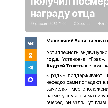
получил посме
награду отца
28 февраля 2024, 11:00
Общество
Фото:
Маленький Ваня очень г
Артиллеристы выдвинулис
года
. Установка «Град»
Андрей Толстых
с позывн
«Грады» поддерживают н
нередко сами попадают в 
вычисляя местоположени
расчёту и увести машину 
очередной залп. Тут глав