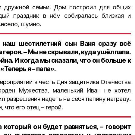
и дружной семьи. Дом построил для общих
дый праздник в нём собиралась близкая и
весело, шумно.
 наш шестилетний сын Ваня сразу всё
 героя. – Мы не скрывали, куда ушёл папа.
йна. И когда мы сказали, что он больше к
 «Теперь я – папа».
ероприятии в честь Дня защитника Отечества
орден Мужества, маленький Иван не хотел
сил разрешения надеть на себя папину награду.
, что его отец – герой.
а который он будет равняться, – говорит
, он вырастет патриотом и настоящим