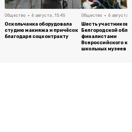
Общество
6 августа , 15:45
Общество
6 августа ,
Оскольчанка оборудовала
Шесть участников 
студию макияжа и причёсок
Белгородской обла
благодаря соцконтракту
финалистами
Всероссийского ко
школьных музеев