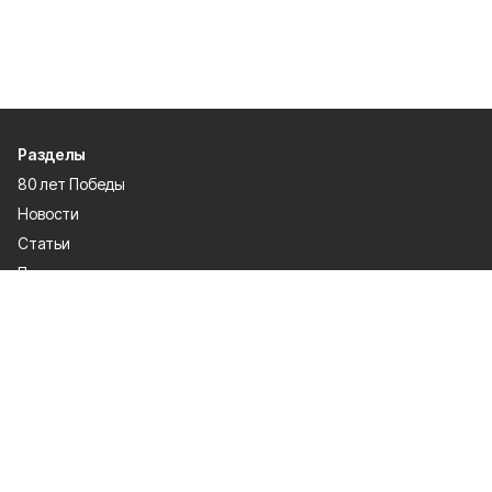
Разделы
80 лет Победы
Новости
Статьи
Происшествия
Газета
Политика
Культура
История
Спорт
Общество
Официальное опубликование