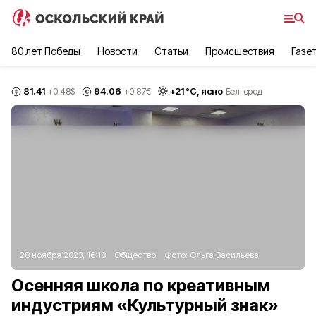
80 лет Победы
Новости
Статьи
Происшествия
Газе
81.41
94.06
+
21
°С,
ясно
+0.48
$
+0.87
€
Белгород
28 ноября 2023, 16:18
Общество
Фото:
Ольга Васильева
Осенняя школа по креативным
индустриям «Культурный знак»