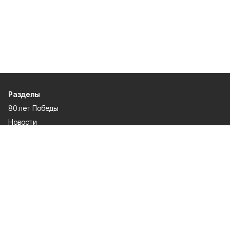
Разделы
80 лет Победы
Новости
Статьи
Происшествия
Газета
Политика
Культура
История
Спорт