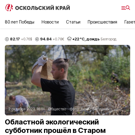
80 лет Победы
Новости
Статьи
Происшествия
Газе
82.17
94.84
+
22
°С,
дождь
+0.76
$
+0.78
€
Белгород
2 октября 2023, 16:01
Общество
Фото:
Денис Бабушкин
Областной экологический
субботник прошёл в Старом