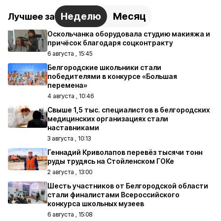
Неделю
Месяц
Лучшее за
Оскольчанка оборудовала студию макияжа и
причёсок благодаря соцконтракту
6 августа , 15:45
Белгородские школьники стали
победителями в конкурсе «Большая
перемена»
4 августа , 10:46
Свыше 1,5 тыс. специалистов в белгородских
медицинских организациях стали
наставниками
3 августа , 10:13
Геннадий Криволапов перевёз тысячи тонн
руды трудясь на Стойленском ГОКе
2 августа , 13:00
Шесть участников от Белгородской области
стали финалистами Всероссийского
конкурса школьных музеев
6 августа , 15:08