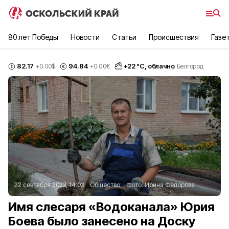
80 лет Победы
Новости
Статьи
Происшествия
Газе
82.17
94.84
+
22
°С,
облачно
+0.00
$
+0.00
€
Белгород
22 сентября 2023, 14:03
Общество
Фото:
Ирина Фёдорова
Имя слесаря «Водоканала» Юрия
Боева было занесено на Доску