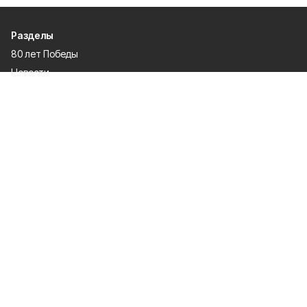
Разделы
80 лет Победы
Новости
Статьи
Происшествия
Газета
Политика
Культура
История
Спорт
Общество
Официальное опубликование
Экономика
Лица героев