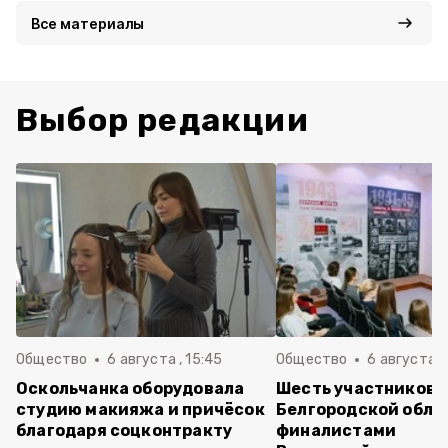
Все материалы
Выбор редакции
Общество
6 августа , 15:45
Общество
6 августа ,
Оскольчанка оборудовала
Шесть участников 
студию макияжа и причёсок
Белгородской обла
благодаря соцконтракту
финалистами