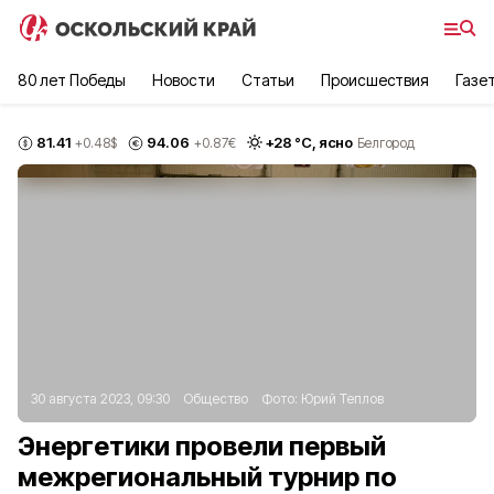
80 лет Победы
Новости
Статьи
Происшествия
Газе
81.41
94.06
+
28
°С,
ясно
+0.48
$
+0.87
€
Белгород
30 августа 2023, 09:30
Общество
Фото:
Юрий Теплов
Энергетики провели первый
межрегиональный турнир по